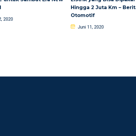
l
Hingga 2 Juta Km – Berit
Otomotif
d
2, 2020
Posted
Juni 11, 2020
on