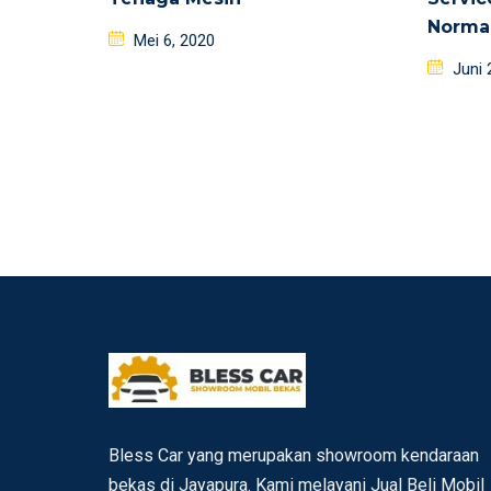
Norma
Posted
Mei 6, 2020
on
Poste
Juni 
on
Bless Car yang merupakan showroom kendaraan
bekas di Jayapura. Kami melayani Jual Beli Mobil