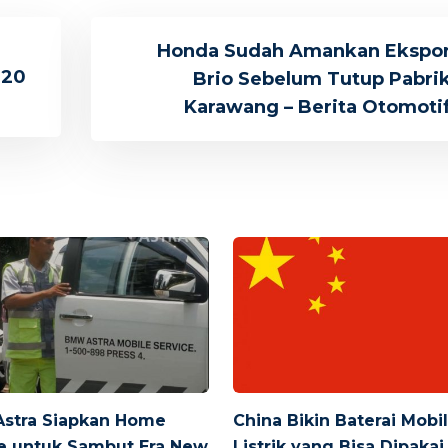
Honda Sudah Amankan Ekspo
020
Brio Sebelum Tutup Pabri
Karawang – Berita Otomoti
stra Siapkan Home
China Bikin Baterai Mobi
e untuk Sambut Era New
Listrik yang Bisa Dipakai