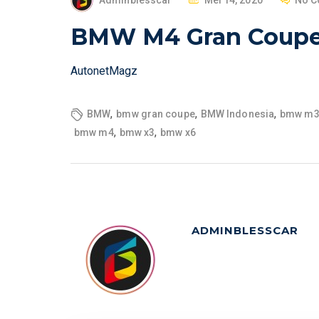
Adminblesscar
Mei 14, 2020
No 
O
BMW M4 Gran Coupe 
S
T
AutonetMagz
E
D
O
,
,
,
BMW
bmw gran coupe
BMW Indonesia
bmw m
N
,
,
bmw m4
bmw x3
bmw x6
ADMINBLESSCAR