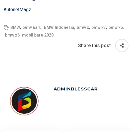
N
AutonetMagz
,
,
,
,
,
,
BMW
bmw baru
BMW Indonesia
bmw x
bmw x3
bmw x5
,
bmw x6
mobil baru 2020
Share this post
ADMINBLESSCAR