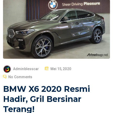
P
Adminblesscar
Mei 15, 2020
O
No Comments
S
BMW X6 2020 Resmi
T
E
Hadir, Gril Bersinar
D
Terang!
O