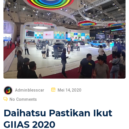
P
Adminblesscar
Mei 14, 2020
O
No Comments
S
Daihatsu Pastikan Ikut
T
E
GIIAS 2020
D