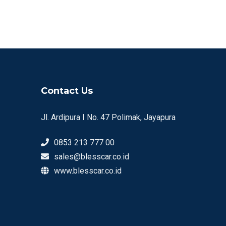
Contact Us
Jl. Ardipura I No. 47 Polimak, Jayapura
0853 213 777 00
sales@blesscar.co.id
www.blesscar.co.id