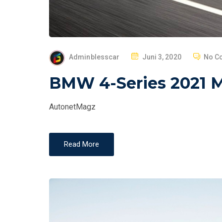
P
Adminblesscar
Juni 3, 2020
No C
O
BMW 4-Series 2021 Me
S
T
AutonetMagz
E
D
O
Read More
N