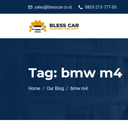
sales@blesscar.co.id
0853-213-777-00
Tag:
bmw m4
Home
Our Blog
bmw m4