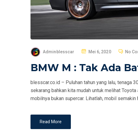
P
Adminblesscar
Mei 6, 2020
No C
O
BMW M : Tak Ada Ba
S
T
blesscar.co.id – Puluhan tahun yang lalu, tenaga 
E
sekarang bahkan kita mudah untuk melihat Toyota
D
mobilnya bukan supercar. Lihatlah, mobil semakin
O
N
Read More