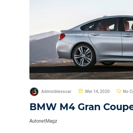
P
Adminblesscar
Mei 14, 2020
No 
O
BMW M4 Gran Coupe 
S
T
AutonetMagz
E
D