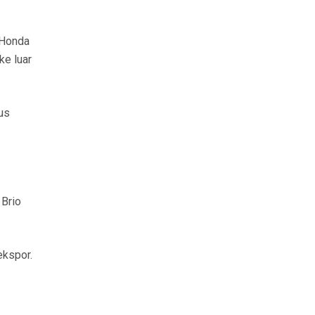
 Honda
ke luar
lus
 Brio
ekspor.