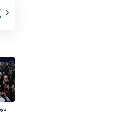
,
a
nya