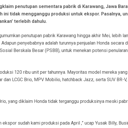
laim penutupan sementara pabrik di Karawang, Jawa Barat
 ini tidak mengganggu produksi untuk ekspor. Pasalnya, uni
nkan’ terlebih dahulu.
gumumkan penutupan pabrik Karawang hingga akhir Mei, lebih la
. Adapun penyebabnya adalah turunnya penjualan Honda secara d
Sosial Berskala Besar (PSBB), untuk menekan potensi penularan
oduksi 120 ribu unit per tahunnya. Mayoritas model mereka yang 
y car dan LCGC Brio, MPV Mobilio, hatchback Jazz, serta SUV BR-V,
Brio, yang diklaim Honda tidak terganggu produksinya meski pabr
 ekspor sudah kami produksi pada April ,” ucap Yusak Billy, Bus