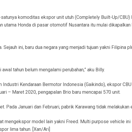
tu-satunya komoditas ekspor unit utuh (Completely Built-Up/CBU)
n utama Honda di pasar otomotif Nusantara itu mulai dikapalkan 
 Sejauh ini, baru dua negara yang menjadi tujuan yakni Filipina p
di awal tahun belum mengalami perubahan,” aku Billy.
n Industri Kendaraan Bermotor Indonesia (Gaikindo), ekspor CBU
uari – Maret 2020, pengapalan Brio baru mencapai 570 unit.
ret. Pada Januari dan Februari, pabrik Karawang tidak melakukan 
 mengekspor model lain yakni Freed. Multi purpose vehicle ini
por lima tahun. [Xan/Ari]