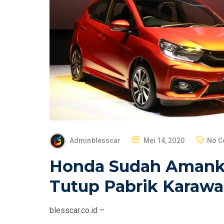
P
Adminblesscar
Mei 14, 2020
No 
O
Honda Sudah Amanka
S
T
Tutup Pabrik Karawa
E
D
blesscar.co.id –
O