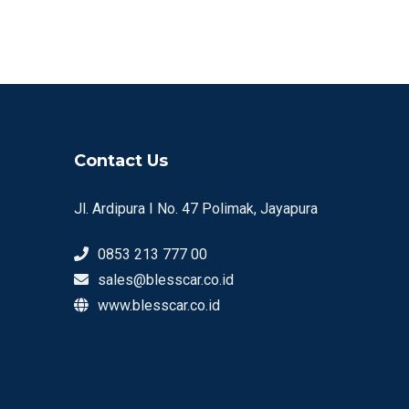
Contact Us
Jl. Ardipura I No. 47 Polimak, Jayapura
0853 213 777 00
sales@blesscar.co.id
www.blesscar.co.id