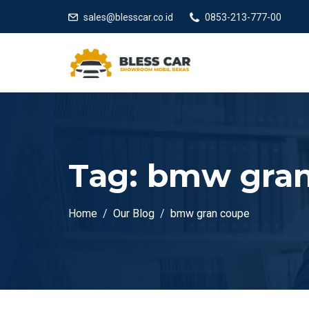
sales@blesscar.co.id
0853-213-777-00
Tag:
bmw gran
Home
Our Blog
bmw gran coupe