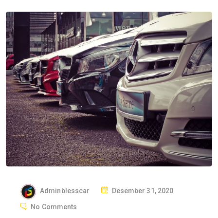
P
Adminblesscar
Desember 31, 2020
O
No Comments
S