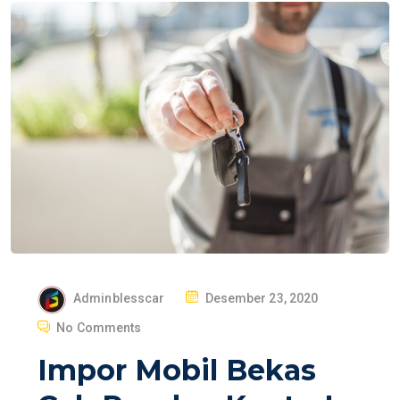
P
Adminblesscar
Desember 23, 2020
O
No Comments
S
Impor Mobil Bekas
T
E