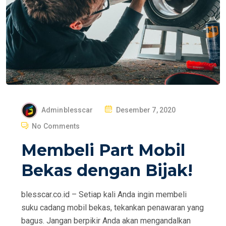
P
Adminblesscar
Desember 7, 2020
O
No Comments
S
Membeli Part Mobil
T
E
Bekas dengan Bijak!
D
O
blesscar.co.id – Setiap kali Anda ingin membeli
N
suku cadang mobil bekas, tekankan penawaran yang
bagus. Jangan berpikir Anda akan mengandalkan