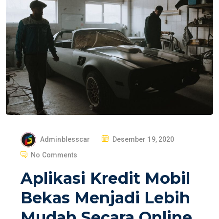
P
Adminblesscar
Desember 19, 2020
O
No Comments
S
Aplikasi Kredit Mobil
T
E
Bekas Menjadi Lebih
D
Mudah Secara Online
O