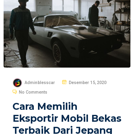
P
Adminblesscar
Desember 15, 2020
O
No Comments
S
Cara Memilih
T
E
Eksportir Mobil Bekas
D
Terbaik Dari Jepang
O