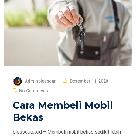
P
Adminblesscar
Desember 11, 2020
O
No Comments
S
Cara Membeli Mobil
T
E
Bekas
D
O
blesscar.co.id – Membeli mobil bekas sedikit lebih
N