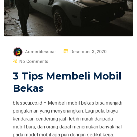
P
Adminblesscar
Desember 3, 2020
O
No Comments
S
3 Tips Membeli Mobil
T
E
Bekas
D
O
blesscar.co.id – Membeli mobil bekas bisa menjadi
N
pengalaman yang menyenangkan. Lagi pula, biaya
kendaraan cenderung jauh lebih murah daripada
mobil baru, dan orang dapat menemukan banyak hal
pada model mobil apa pun dengan sedikit kerja.