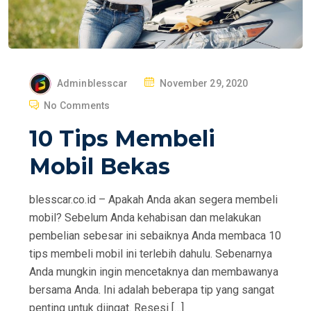
P
Adminblesscar
November 29, 2020
O
No Comments
S
10 Tips Membeli
T
E
Mobil Bekas
D
O
blesscar.co.id – Apakah Anda akan segera membeli
N
mobil? Sebelum Anda kehabisan dan melakukan
pembelian sebesar ini sebaiknya Anda membaca 10
tips membeli mobil ini terlebih dahulu. Sebenarnya
Anda mungkin ingin mencetaknya dan membawanya
bersama Anda. Ini adalah beberapa tip yang sangat
penting untuk diingat. Resesi […]