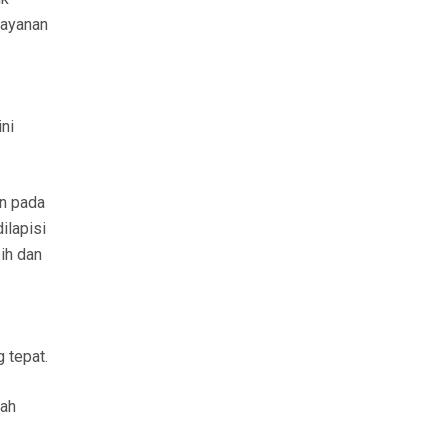
layanan
ni
an pada
ilapisi
ih dan
 tepat.
lah