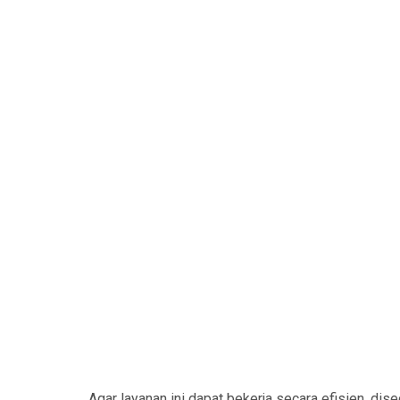
Agar layanan ini dapat bekerja secara efisien, d