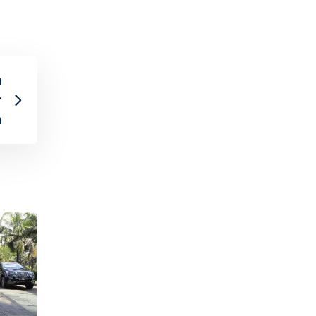
n
r
n