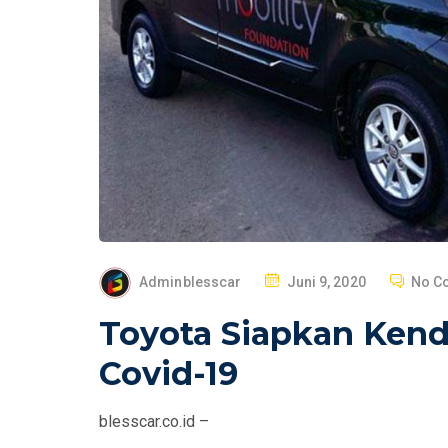
P
Adminblesscar
Juni 9, 2020
No C
O
Toyota Siapkan Kend
S
T
Covid-19
E
D
blesscar.co.id –
O