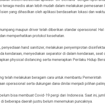
ini tenaga medis akan lebih mudah dalam melakukan pemesanan 
efisien yang dihasilkan oleh aplikasi berdasarkan lokasi dan waktu
umpang maupun driver telah diberikan standar operasional. Hal i
 dan memperhatikan protokol kesehatan.
ri, penyediaan hand sanitizer, melakukan penyemprotan disinfekt
pada kendaraan, menyediakan separator di dalam kendaraan, seat d
rapkan physical distancing serta menerapkan Perilaku Hidup Bers
ng telah melakukan beragam cara untuk membantu Pemerintah
 operasional serta dukungan dana dinilai menjadi pilihan paling
elum bisa membuat Covid-19 pergi dari Indonesia. Saat ini, jum
an di beberapa daerah justru belum menemukan puncaknya.