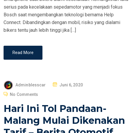
serius pada kecelakaan sepedamotor yang menjadi fokus
Bosch saat mengembangkan teknologi bernama Help
Connect. Dibandingkan dengan mobil, risiko yang dialami
bikers tentu jauh lebih tinggi jika […]
Read More
P
Adminblesscar
Juni 6, 2020
O
No Comments
S
Hari Ini Tol Pandaan-
T
E
Malang Mulai Dikenakan
D
Tarif – Berita Otomotif
O