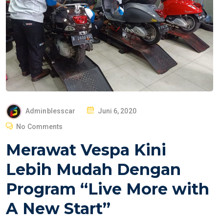
P
Adminblesscar
Juni 6, 2020
O
No Comments
S
Merawat Vespa Kini
T
E
Lebih Mudah Dengan
D
Program “Live More with
O
N
A New Start”