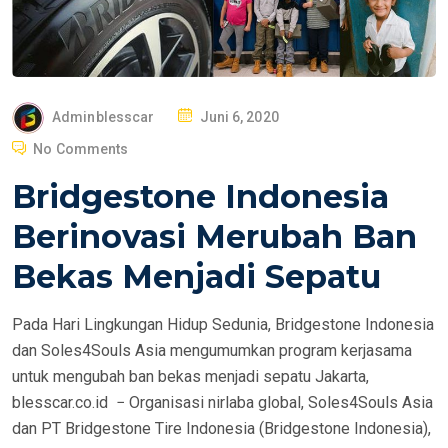
P
Adminblesscar
Juni 6, 2020
O
No Comments
S
Bridgestone Indonesia
T
E
Berinovasi Merubah Ban
D
Bekas Menjadi Sepatu
O
N
Pada Hari Lingkungan Hidup Sedunia, Bridgestone Indonesia
dan Soles4Souls Asia mengumumkan program kerjasama
untuk mengubah ban bekas menjadi sepatu Jakarta,
blesscar.co.id − Organisasi nirlaba global, Soles4Souls Asia
dan PT Bridgestone Tire Indonesia (Bridgestone Indonesia),