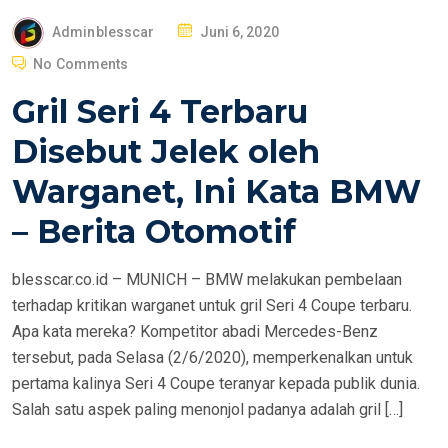
P
Adminblesscar
Juni 6, 2020
O
No Comments
S
Gril Seri 4 Terbaru
T
E
Disebut Jelek oleh
D
Warganet, Ini Kata BMW
O
N
– Berita Otomotif
blesscar.co.id – MUNICH – BMW melakukan pembelaan
terhadap kritikan warganet untuk gril Seri 4 Coupe terbaru.
Apa kata mereka? Kompetitor abadi Mercedes-Benz
tersebut, pada Selasa (2/6/2020), memperkenalkan untuk
pertama kalinya Seri 4 Coupe teranyar kepada publik dunia.
Salah satu aspek paling menonjol padanya adalah gril […]