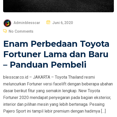
P
Adminblesscar
Juni 6, 2020
O
No Comments
S
Enam Perbedaan Toyota
T
E
Fortuner Lama dan Baru
D
– Panduan Pembeli
O
N
blesscar.co.id – JAKARTA – Toyota Thailand resmi
meluncurkan Fortuner versi facelift dengan beberapa ubahan
dasar berikut fitur yang semakin lengkap. New Toyota
Fortuner 2020 mendapat penyegaran pada bagian eksterior,
interior dan pilihan mesin yang lebih bertenaga. Pesaing
Pajero Sport ini tampil lebir premium dengan hadirnya […]