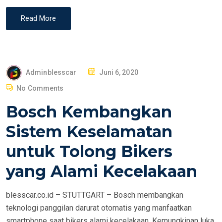
Read More
P
Adminblesscar
Juni 6, 2020
O
No Comments
S
Bosch Kembangkan
T
E
Sistem Keselamatan
D
untuk Tolong Bikers
O
N
yang Alami Kecelakaan
blesscar.co.id – STUTTGART – Bosch membangkan
teknologi panggilan darurat otomatis yang manfaatkan
smartphone saat bikers alami kecelakaan. Kemungkinan luka