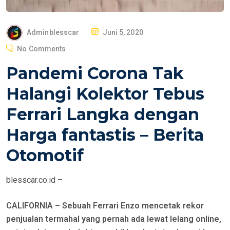
P
Adminblesscar
Juni 5, 2020
O
No Comments
S
Pandemi Corona Tak
T
E
Halangi Kolektor Tebus
D
Ferrari Langka dengan
O
N
Harga fantastis – Berita
Otomotif
blesscar.co.id –
CALIFORNIA – Sebuah Ferrari Enzo mencetak rekor
penjualan termahal yang pernah ada lewat lelang online,