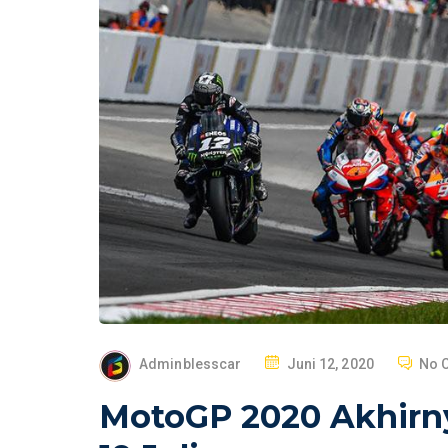
P
Adminblesscar
Juni 12, 2020
No 
O
MotoGP 2020 Akhirnya
S
T