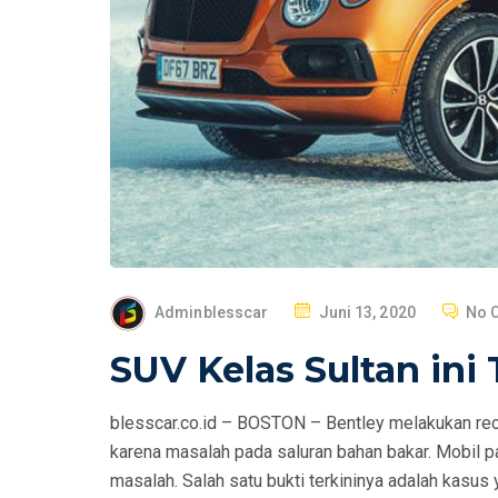
P
Adminblesscar
Juni 13, 2020
No 
O
SUV Kelas Sultan ini
S
T
blesscar.co.id – BOSTON – Bentley melakukan reca
E
karena masalah pada saluran bahan bakar. Mobil pa
D
masalah. Salah satu bukti terkininya adalah kasu
O