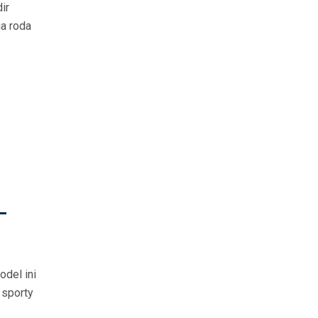
ir
a roda
–
odel ini
 sporty