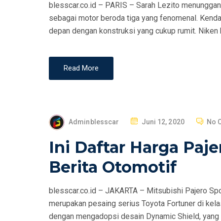
blesscar.co.id – PARIS – Sarah Lezito menunggan
E
sebagai motor beroda tiga yang fenomenal. Kend
D
depan dengan konstruksi yang cukup rumit. Niken
O
N
Read More
P
Adminblesscar
Juni 12, 2020
No 
O
Ini Daftar Harga Paje
S
T
Berita Otomotif
E
D
blesscar.co.id – JAKARTA – Mitsubishi Pajero Spor
O
merupakan pesaing serius Toyota Fortuner di kel
N
dengan mengadopsi desain Dynamic Shield, yang 