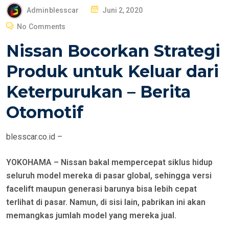
P
Adminblesscar
Juni 2, 2020
O
No Comments
S
Nissan Bocorkan Strategi
T
E
Produk untuk Keluar dari
D
Keterpurukan – Berita
O
N
Otomotif
blesscar.co.id –
YOKOHAMA – Nissan bakal mempercepat siklus hidup
seluruh model mereka di pasar global, sehingga versi
facelift maupun generasi barunya bisa lebih cepat
terlihat di pasar. Namun, di sisi lain, pabrikan ini akan
memangkas jumlah model yang mereka jual.