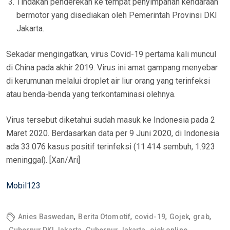
Tindakan penderekan ke tempat penyimpanan kendaraan
bermotor yang disediakan oleh Pemerintah Provinsi DKI
Jakarta.
Sekadar mengingatkan, virus Covid-19 pertama kali muncul
di China pada akhir 2019. Virus ini amat gampang menyebar
di kerumunan melalui droplet air liur orang yang terinfeksi
atau benda-benda yang terkontaminasi olehnya.
Virus tersebut diketahui sudah masuk ke Indonesia pada 2
Maret 2020. Berdasarkan data per 9 Juni 2020, di Indonesia
ada 33.076 kasus positif terinfeksi (11.414 sembuh, 1.923
meninggal). [Xan/Ari]
Mobil123
,
,
,
,
,
Anies Baswedan
Berita Otomotif
covid-19
Gojek
grab
,
,
,