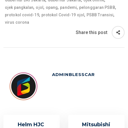
Gubernur DKI Jakarta
Gubernur Jakarta
ojek online
,
,
,
,
,
ojek pangkalan
ojol
opang
pandemi
pelonggaran PSBB
,
,
,
protokol covid-19
protokol Covid-19 ojol
PSBB Transisi
virus corona
Share this post
ADMINBLESSCAR
Helm HJC
Mitsubishi