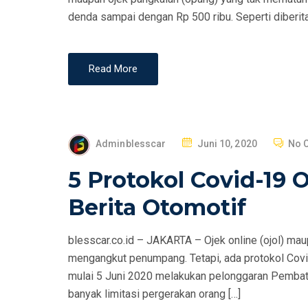
N
denda sampai dengan Rp 500 ribu. Seperti diberit
Read More
P
Adminblesscar
Juni 10, 2020
No 
O
5 Protokol Covid-19
S
T
Berita Otomotif
E
D
blesscar.co.id – JAKARTA – Ojek online (ojol) ma
O
mengangkut penumpang. Tetapi, ada protokol Cov
N
mulai 5 Juni 2020 melakukan pelonggaran Pembat
banyak limitasi pergerakan orang […]