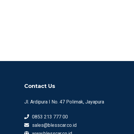
Contact Us
Jl. Ardipura I No. 47 Polimak, Jayapura
0853 213 777 00
sales@blesscar.co.id
www.blesscar.co.id