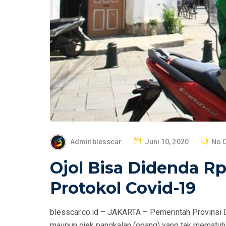
P
Adminblesscar
Juni 10, 2020
No 
O
Ojol Bisa Didenda Rp
S
T
Protokol Covid-19
E
D
blesscar.co.id – JAKARTA – Pemerintah Provinsi D
O
maupun ojek pangkalan (opang) yang tak mematuhi