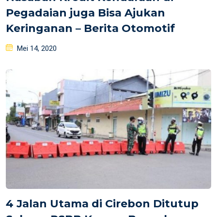
Pegadaian juga Bisa Ajukan
Keringanan – Berita Otomotif
Posted
Mei 14, 2020
on
4 Jalan Utama di Cirebon Ditutup