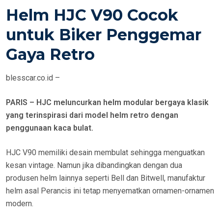
S
Helm HJC V90 Cocok
T
E
untuk Biker Penggemar
D
Gaya Retro
O
N
blesscar.co.id –
PARIS – HJC meluncurkan helm modular bergaya klasik
yang terinspirasi dari model helm retro dengan
penggunaan kaca bulat.
HJC V90 memiliki desain membulat sehingga menguatkan
kesan vintage. Namun jika dibandingkan dengan dua
produsen helm lainnya seperti Bell dan Bitwell, manufaktur
helm asal Perancis ini tetap menyematkan ornamen-ornamen
modern.