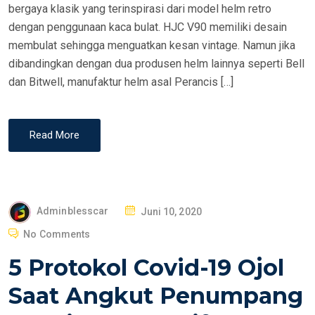
bergaya klasik yang terinspirasi dari model helm retro
dengan penggunaan kaca bulat. HJC V90 memiliki desain
membulat sehingga menguatkan kesan vintage. Namun jika
dibandingkan dengan dua produsen helm lainnya seperti Bell
dan Bitwell, manufaktur helm asal Perancis […]
Read More
P
Adminblesscar
Juni 10, 2020
O
No Comments
S
5 Protokol Covid-19 Ojol
T
E
Saat Angkut Penumpang
D