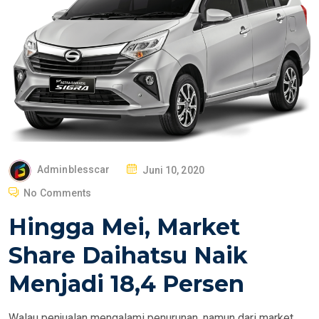
P
Adminblesscar
Juni 10, 2020
O
No Comments
S
Hingga Mei, Market
T
E
Share Daihatsu Naik
D
Menjadi 18,4 Persen
O
N
Walau penjualan mengalami penurunan, namun dari market