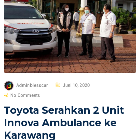
P
Adminblesscar
Juni 10, 2020
O
No Comments
S
Toyota Serahkan 2 Unit
T
E
Innova Ambulance ke
D
Karawang
O