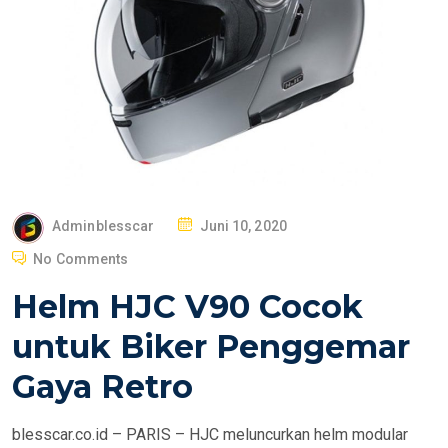
P
Adminblesscar
Juni 10, 2020
O
No Comments
S
Helm HJC V90 Cocok
T
E
untuk Biker Penggemar
D
Gaya Retro
O
N
blesscar.co.id – PARIS – HJC meluncurkan helm modular