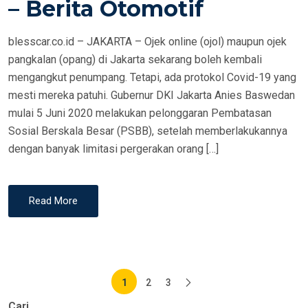
– Berita Otomotif
O
N
blesscar.co.id – JAKARTA – Ojek online (ojol) maupun ojek
pangkalan (opang) di Jakarta sekarang boleh kembali
mengangkut penumpang. Tetapi, ada protokol Covid-19 yang
mesti mereka patuhi. Gubernur DKI Jakarta Anies Baswedan
mulai 5 Juni 2020 melakukan pelonggaran Pembatasan
Sosial Berskala Besar (PSBB), setelah memberlakukannya
dengan banyak limitasi pergerakan orang […]
Read More
Paginasi
1
2
3
Cari