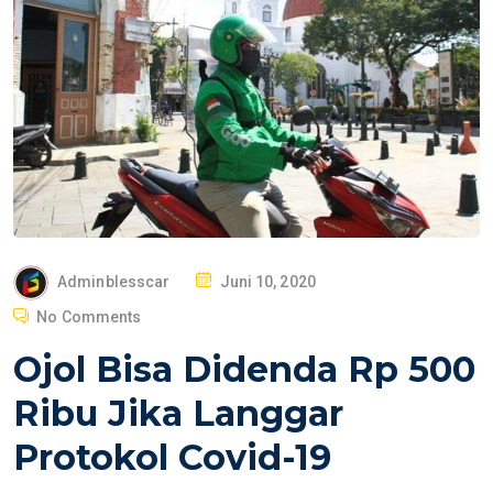
P
Adminblesscar
Juni 10, 2020
O
No Comments
S
Ojol Bisa Didenda Rp 500
T
E
Ribu Jika Langgar
D
Protokol Covid-19
O
N