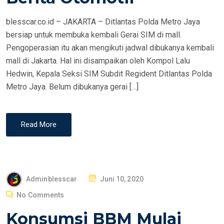
blesscar.co.id – JAKARTA – Ditlantas Polda Metro Jaya
bersiap untuk membuka kembali Gerai SIM di mall.
Pengoperasian itu akan mengikuti jadwal dibukanya kembali
mall di Jakarta. Hal ini disampaikan oleh Kompol Lalu
Hedwin, Kepala Seksi SIM Subdit Regident Ditlantas Polda
Metro Jaya. Belum dibukanya gerai […]
Read More
P
Adminblesscar
Juni 10, 2020
O
No Comments
S
Konsumsi BBM Mulai
T