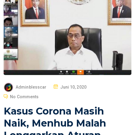
P
Adminblesscar
Juni 10, 2020
O
No Comments
S
Kasus Corona Masih
T
E
Naik, Menhub Malah
D
O