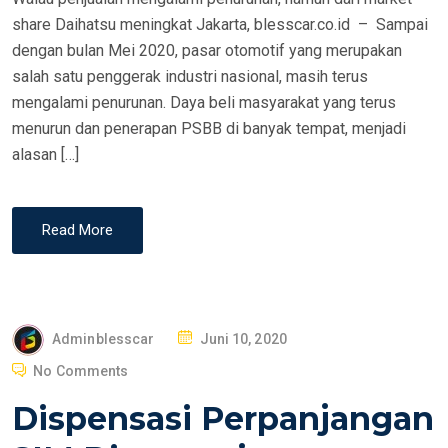
share Daihatsu meningkat Jakarta, blesscar.co.id – Sampai
dengan bulan Mei 2020, pasar otomotif yang merupakan
salah satu penggerak industri nasional, masih terus
mengalami penurunan. Daya beli masyarakat yang terus
menurun dan penerapan PSBB di banyak tempat, menjadi
alasan […]
Read More
P
Adminblesscar
Juni 10, 2020
O
No Comments
S
Dispensasi Perpanjangan
T
E