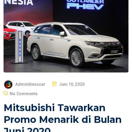
P
Adminblesscar
Juni 10, 2020
O
No Comments
S
Mitsubishi Tawarkan
T
E
Promo Menarik di Bulan
D
Juni 2020
O