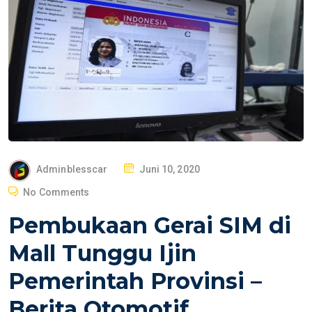
P
Adminblesscar
Juni 10, 2020
O
No Comments
S
Pembukaan Gerai SIM di
T
E
Mall Tunggu Ijin
D
Pemerintah Provinsi –
O
N
Berita Otomotif