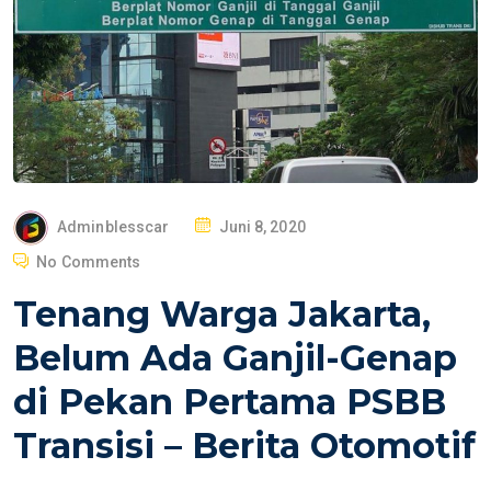
P
Adminblesscar
Juni 8, 2020
O
No Comments
S
Tenang Warga Jakarta,
T
E
Belum Ada Ganjil-Genap
D
di Pekan Pertama PSBB
O
N
Transisi – Berita Otomotif