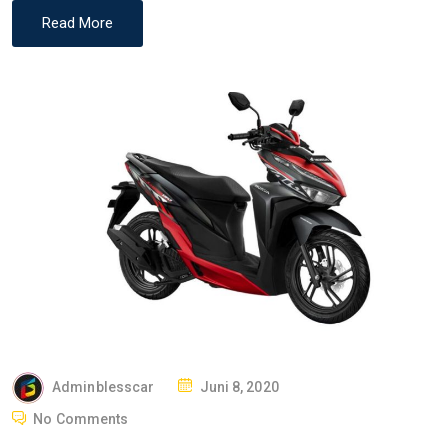
Read More
P
Adminblesscar
Juni 8, 2020
O
No Comments
S