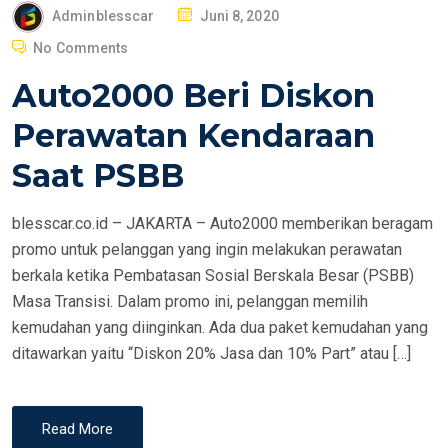
P
Adminblesscar
Juni 8, 2020
O
No Comments
S
Auto2000 Beri Diskon
T
E
Perawatan Kendaraan
D
Saat PSBB
O
N
blesscar.co.id – JAKARTA – Auto2000 memberikan beragam
promo untuk pelanggan yang ingin melakukan perawatan
berkala ketika Pembatasan Sosial Berskala Besar (PSBB)
Masa Transisi. Dalam promo ini, pelanggan memilih
kemudahan yang diinginkan. Ada dua paket kemudahan yang
ditawarkan yaitu “Diskon 20% Jasa dan 10% Part” atau […]
Read More