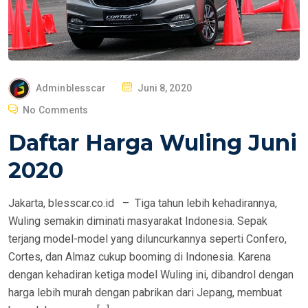
P
Adminblesscar
Juni 8, 2020
O
No Comments
S
Daftar Harga Wuling Juni
T
E
2020
D
O
Jakarta, blesscar.co.id – Tiga tahun lebih kehadirannya,
N
Wuling semakin diminati masyarakat Indonesia. Sepak
terjang model-model yang diluncurkannya seperti Confero,
Cortes, dan Almaz cukup booming di Indonesia. Karena
dengan kehadiran ketiga model Wuling ini, dibandrol dengan
harga lebih murah dengan pabrikan dari Jepang, membuat