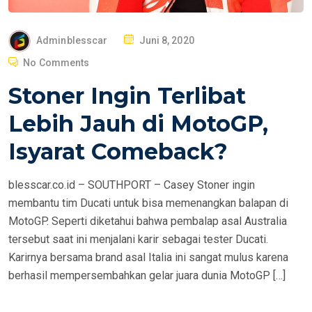
P
Adminblesscar
Juni 8, 2020
O
No Comments
S
Stoner Ingin Terlibat
T
E
Lebih Jauh di MotoGP,
D
Isyarat Comeback?
O
N
blesscar.co.id – SOUTHPORT – Casey Stoner ingin
membantu tim Ducati untuk bisa memenangkan balapan di
MotoGP. Seperti diketahui bahwa pembalap asal Australia
tersebut saat ini menjalani karir sebagai tester Ducati.
Karirnya bersama brand asal Italia ini sangat mulus karena
berhasil mempersembahkan gelar juara dunia MotoGP […]