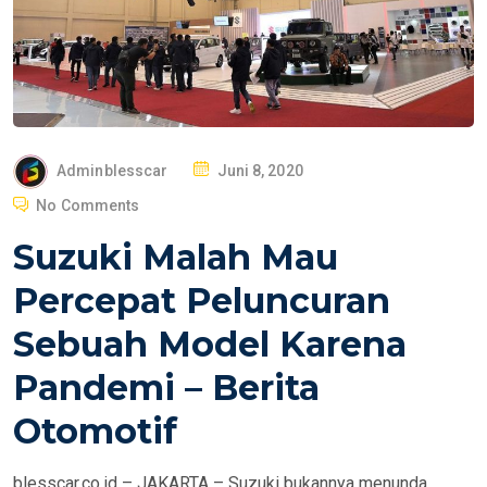
P
Adminblesscar
Juni 8, 2020
O
No Comments
S
Suzuki Malah Mau
T
E
Percepat Peluncuran
D
Sebuah Model Karena
O
N
Pandemi – Berita
Otomotif
blesscar.co.id – JAKARTA – Suzuki bukannya menunda