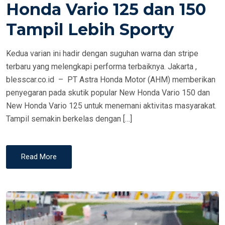
Honda Vario 125 dan 150
T
E
Tampil Lebih Sporty
D
O
Kedua varian ini hadir dengan suguhan warna dan stripe
N
terbaru yang melengkapi performa terbaiknya. Jakarta ,
blesscar.co.id – PT Astra Honda Motor (AHM) memberikan
penyegaran pada skutik popular New Honda Vario 150 dan
New Honda Vario 125 untuk menemani aktivitas masyarakat.
Tampil semakin berkelas dengan […]
Read More