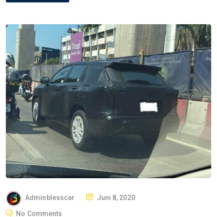
P
Adminblesscar
Juni 8, 2020
O
No Comments