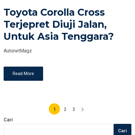
S
Toyota Corolla Cross
T
E
Terjepret Diuji Jalan,
D
Untuk Asia Tenggara?
O
N
AutonetMagz
Read More
Paginasi
1
2
3
pos
Cari
Cari