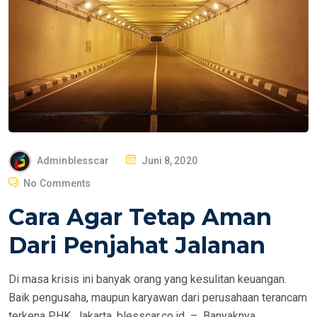
P
Adminblesscar
Juni 8, 2020
O
No Comments
S
Cara Agar Tetap Aman
T
E
Dari Penjahat Jalanan
D
O
Di masa krisis ini banyak orang yang kesulitan keuangan.
N
Baik pengusaha, maupun karyawan dari perusahaan terancam
terkena PHK. Jakarta, blesscar.co.id – Banyaknya