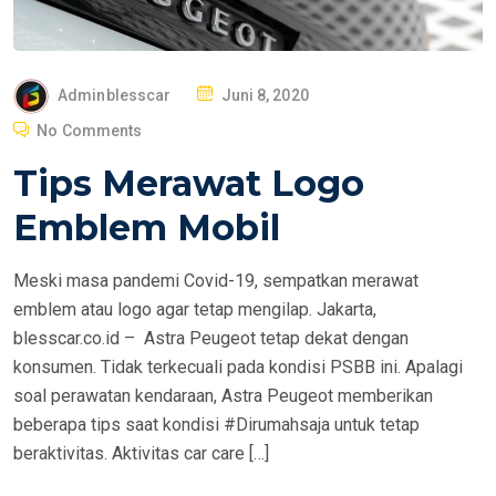
P
Adminblesscar
Juni 8, 2020
O
No Comments
S
Tips Merawat Logo
T
E
Emblem Mobil
D
O
Meski masa pandemi Covid-19, sempatkan merawat
N
emblem atau logo agar tetap mengilap. Jakarta,
blesscar.co.id – Astra Peugeot tetap dekat dengan
konsumen. Tidak terkecuali pada kondisi PSBB ini. Apalagi
soal perawatan kendaraan, Astra Peugeot memberikan
beberapa tips saat kondisi #Dirumahsaja untuk tetap
beraktivitas. Aktivitas car care […]