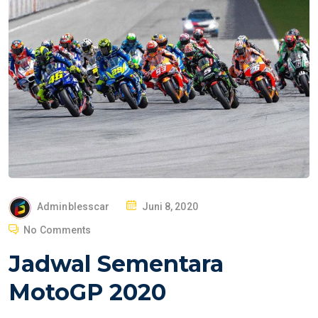
P
Adminblesscar
Juni 8, 2020
O
No Comments
S
Jadwal Sementara
T
E
MotoGP 2020
D
O