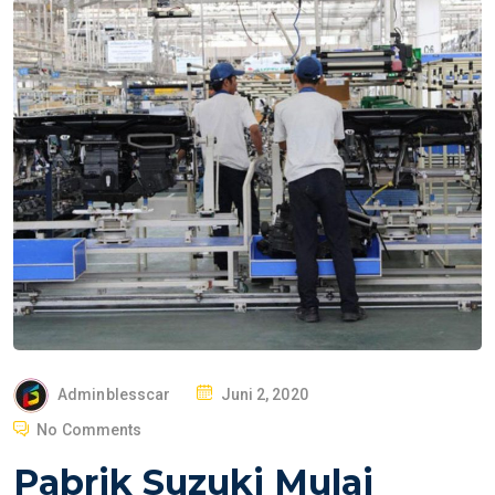
P
Adminblesscar
Juni 2, 2020
O
No Comments
S
Pabrik Suzuki Mulai
T