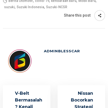
,
,
,
,
Berita Otomotif
covid-19
kendaraan baru
Mobil Baru
,
,
suzuki
Suzuki Indonesia
Suzuki-NCSR
Share this post
ADMINBLESSCAR
V-Belt
Nissan
Bermasalah
Bocorkan
? Kenali
Strategi