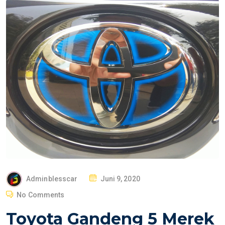
P
Adminblesscar
Juni 9, 2020
O
No Comments
S
Toyota Gandeng 5 Merek
T