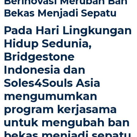
Berinovasi Merubah Ban
D
Bekas Menjadi Sepatu
O
N
Pada Hari Lingkungan
Hidup Sedunia,
Bridgestone
Indonesia dan
Soles4Souls Asia
mengumumkan
program kerjasama
untuk mengubah ban
bekas menjadi sepatu