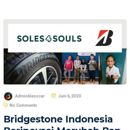
P
Adminblesscar
Juni 6, 2020
O
No Comments
S
Bridgestone Indonesia
T
E