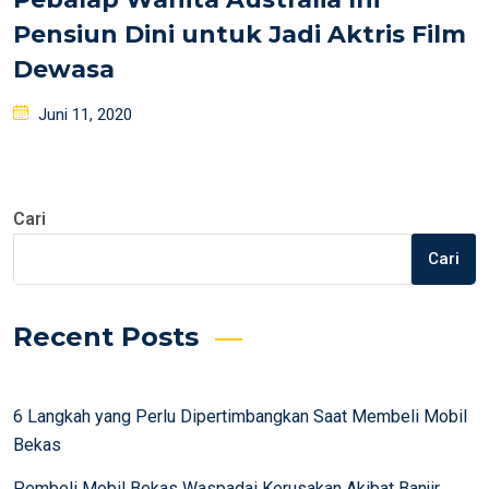
Pensiun Dini untuk Jadi Aktris Film
Dewasa
Posted
Juni 11, 2020
on
Cari
Cari
Recent Posts
6 Langkah yang Perlu Dipertimbangkan Saat Membeli Mobil
Bekas
Pembeli Mobil Bekas Waspadai Kerusakan Akibat Banjir