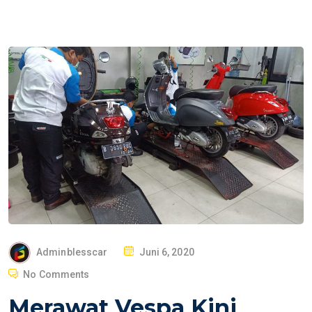
P
Adminblesscar
Juni 6, 2020
O
No Comments
S
Merawat Vespa Kini
T