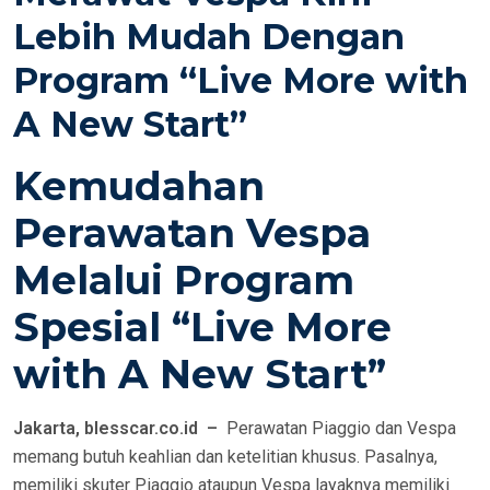
E
Lebih Mudah Dengan
D
Program “Live More with
O
N
A New Start”
Kemudahan
Perawatan Vespa
Melalui Program
Spesial “Live More
with A New Start”
Jakarta, blesscar.co.id –
Perawatan Piaggio dan Vespa
memang butuh keahlian dan ketelitian khusus. Pasalnya,
memiliki skuter Piaggio ataupun Vespa layaknya memiliki