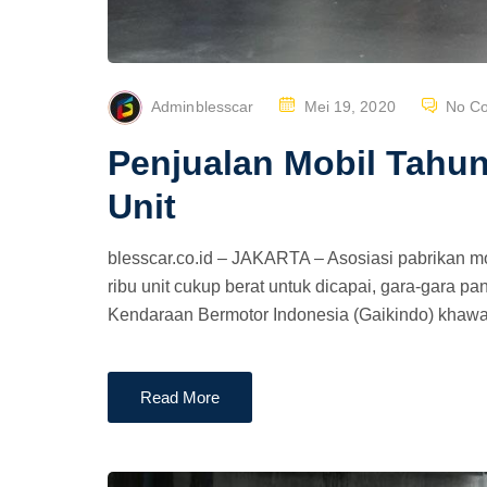
P
Adminblesscar
Mei 19, 2020
No C
O
Penjualan Mobil Tahun
S
T
Unit
E
D
blesscar.co.id – JAKARTA – Asosiasi pabrikan mo
O
ribu unit cukup berat untuk dicapai, gara-gara 
N
Kendaraan Bermotor Indonesia (Gaikindo) khawatir
Read More