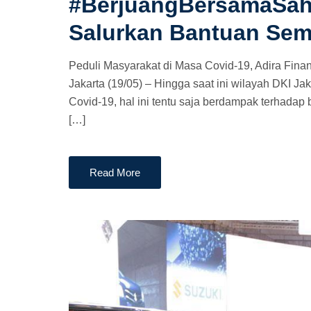
#BerjuangBersamaSaha
S
T
Salurkan Bantuan Se
E
D
Peduli Masyarakat di Masa Covid-19, Adira Fin
O
Jakarta (19/05) – Hingga saat ini wilayah DKI J
N
Covid-19, hal ini tentu saja berdampak terhadap
[…]
Read More