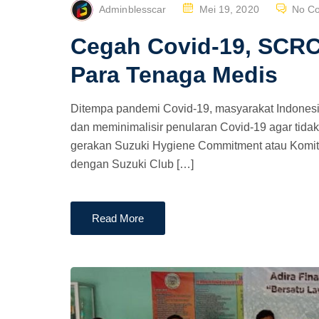
P
Adminblesscar
Mei 19, 2020
No C
O
Cegah Covid-19, SCRC
S
T
Para Tenaga Medis
E
D
Ditempa pandemi Covid-19, masyarakat Indonesia
O
dan meminimalisir penularan Covid-19 agar tidak
N
gerakan Suzuki Hygiene Commitment atau Komitm
dengan Suzuki Club […]
Read More