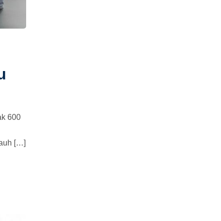
u
ak 600
jauh […]