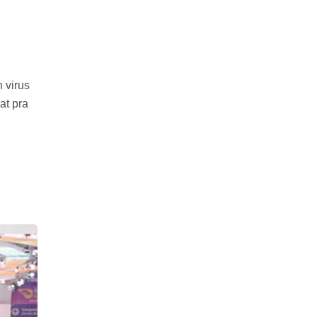
.
 virus
at pra