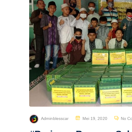
P
Adminblesscar
Mei 19, 2020
No C
O