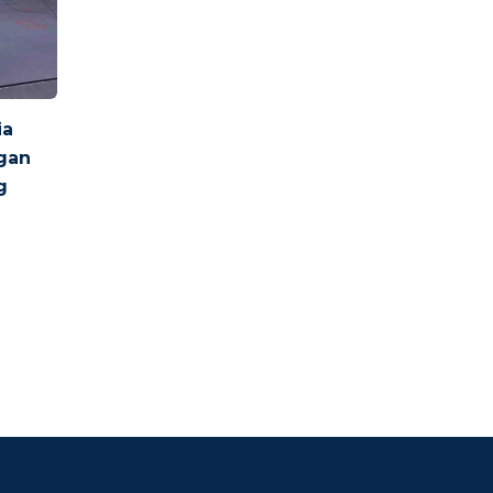
ia
gan
g