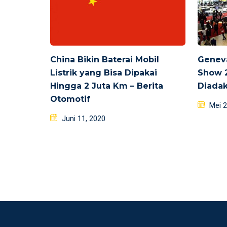
China Bikin Baterai Mobil
Geneva
Listrik yang Bisa Dipakai
Show 2
Hingga 2 Juta Km – Berita
Diada
Otomotif
Poste
Mei 2
Posted
on
Juni 11, 2020
on