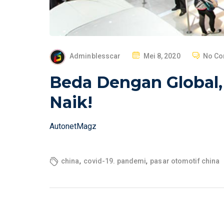
P
Adminblesscar
Mei 8, 2020
No C
O
Beda Dengan Global,
S
T
Naik!
E
D
AutonetMagz
O
N
,
,
china
covid-19. pandemi
pasar otomotif china