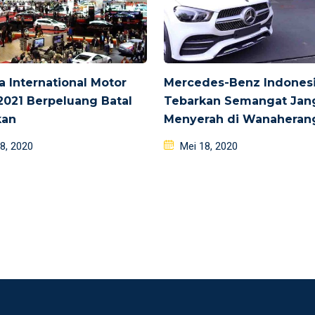
 International Motor
Mercedes-Benz Indones
021 Berpeluang Batal
Tebarkan Semangat Jan
kan
Menyerah di Wanaheran
d
Posted
8, 2020
Mei 18, 2020
on