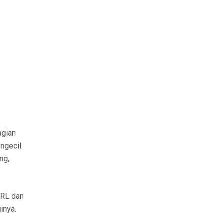
agian
ngecil.
ng,
DRL dan
inya.