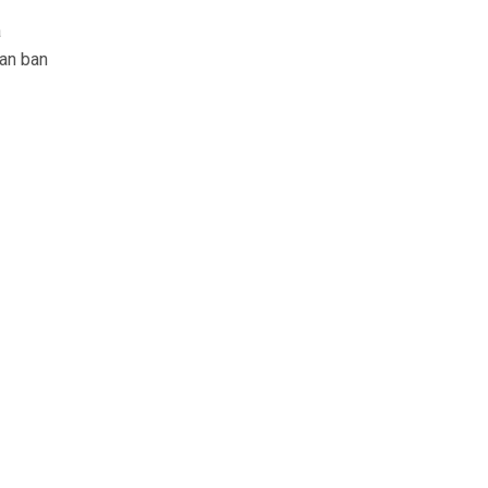
a
an ban