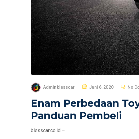
P
Adminblesscar
Juni 6, 2020
No C
O
Enam Perbedaan Toyo
S
T
Panduan Pembeli
E
D
blesscar.co.id –
O