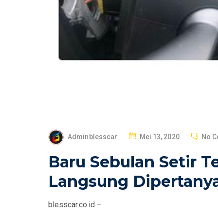
P
Adminblesscar
Mei 13, 2020
No 
O
Baru Sebulan Setir Te
S
T
Langsung Dipertanya
E
D
blesscar.co.id –
O