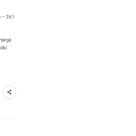
m – 261
 Harga
ilki