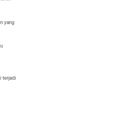
on yang
ni
 terjadi