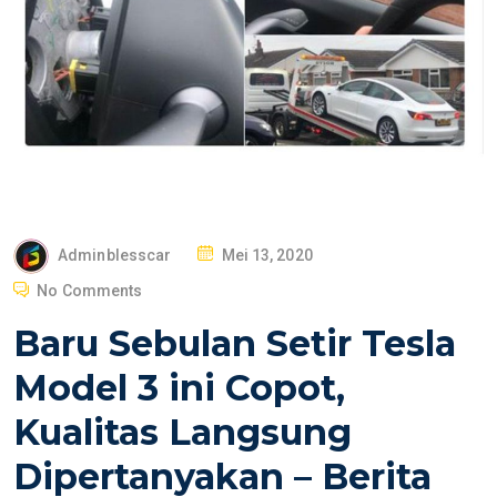
P
Adminblesscar
Mei 13, 2020
O
No Comments
S
Baru Sebulan Setir Tesla
T
E
Model 3 ini Copot,
D
Kualitas Langsung
O
N
Dipertanyakan – Berita