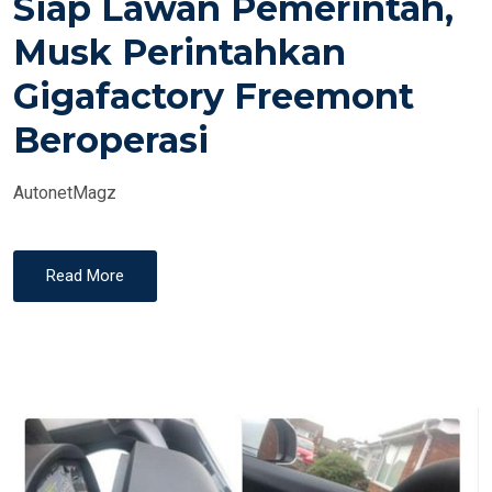
Siap Lawan Pemerintah,
T
E
Musk Perintahkan
D
Gigafactory Freemont
O
N
Beroperasi
AutonetMagz
Read More