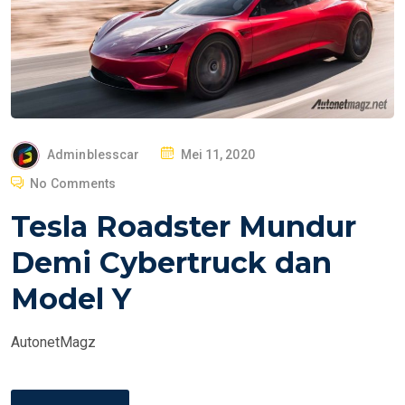
P
Adminblesscar
Mei 11, 2020
O
No Comments
S
Tesla Roadster Mundur
T
E
Demi Cybertruck dan
D
Model Y
O
N
AutonetMagz