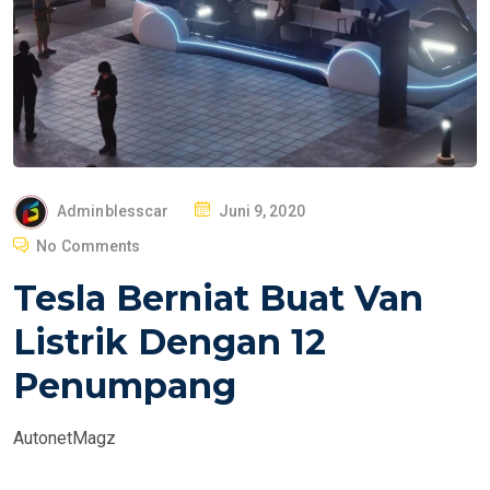
P
Adminblesscar
Juni 9, 2020
O
No Comments
S
Tesla Berniat Buat Van
T
E
Listrik Dengan 12
D
Penumpang
O
N
AutonetMagz