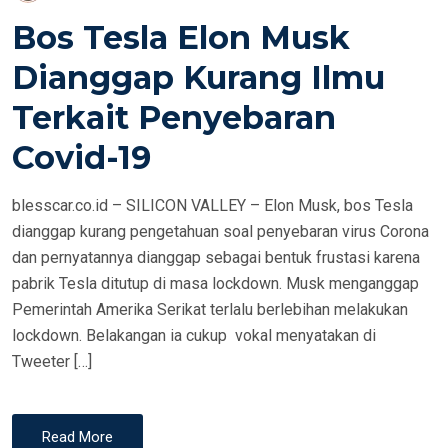
O
Bos Tesla Elon Musk
S
T
Dianggap Kurang Ilmu
E
Terkait Penyebaran
D
O
Covid-19
N
blesscar.co.id – SILICON VALLEY – Elon Musk, bos Tesla
dianggap kurang pengetahuan soal penyebaran virus Corona
dan pernyatannya dianggap sebagai bentuk frustasi karena
pabrik Tesla ditutup di masa lockdown. Musk menganggap
Pemerintah Amerika Serikat terlalu berlebihan melakukan
lockdown. Belakangan ia cukup vokal menyatakan di
Tweeter […]
Read More