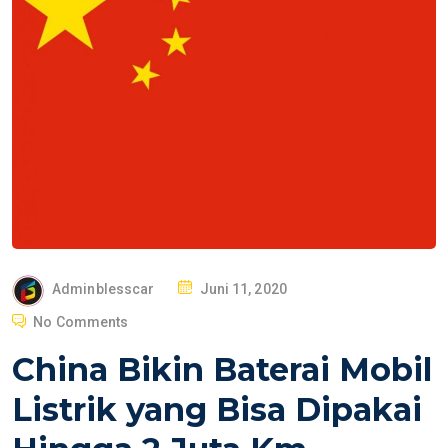
P
Adminblesscar
Juni 11, 2020
O
No Comments
S
China Bikin Baterai Mobil
T
E
Listrik yang Bisa Dipakai
D
O