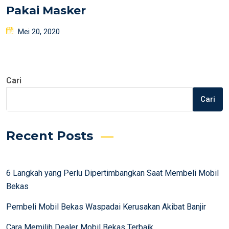
Pakai Masker
Posted
Mei 20, 2020
on
Cari
Cari
Recent Posts
6 Langkah yang Perlu Dipertimbangkan Saat Membeli Mobil
Bekas
Pembeli Mobil Bekas Waspadai Kerusakan Akibat Banjir
Cara Memilih Dealer Mobil Bekas Terbaik