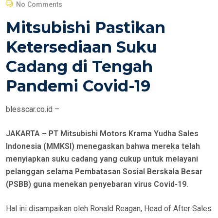
O
No Comments
S
Mitsubishi Pastikan
T
E
Ketersediaan Suku
D
Cadang di Tengah
O
N
Pandemi Covid-19
blesscar.co.id –
JAKARTA – PT Mitsubishi Motors Krama Yudha Sales
Indonesia (MMKSI) menegaskan bahwa mereka telah
menyiapkan suku cadang yang cukup untuk melayani
pelanggan selama Pembatasan Sosial Berskala Besar
(PSBB) guna menekan penyebaran virus Covid-19.
Hal ini disampaikan oleh Ronald Reagan, Head of After Sales