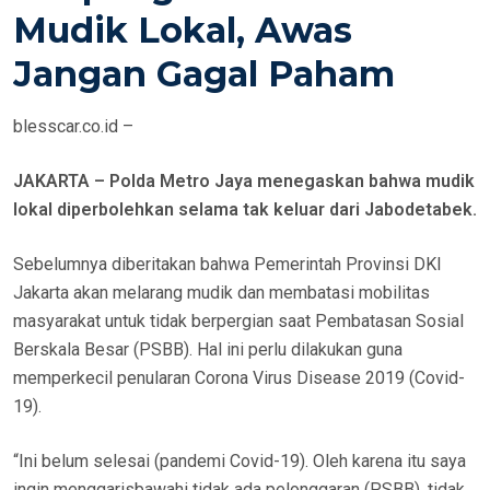
E
Mudik Lokal, Awas
D
Jangan Gagal Paham
O
N
blesscar.co.id –
JAKARTA – Polda Metro Jaya menegaskan bahwa mudik
lokal diperbolehkan selama tak keluar dari Jabodetabek.
Sebelumnya diberitakan bahwa Pemerintah Provinsi DKI
Jakarta akan melarang mudik dan membatasi mobilitas
masyarakat untuk tidak berpergian saat Pembatasan Sosial
Berskala Besar (PSBB). Hal ini perlu dilakukan guna
memperkecil penularan Corona Virus Disease 2019 (Covid-
19).
“Ini belum selesai (pandemi Covid-19). Oleh karena itu saya
ingin menggarisbawahi tidak ada pelonggaran (PSBB), tidak