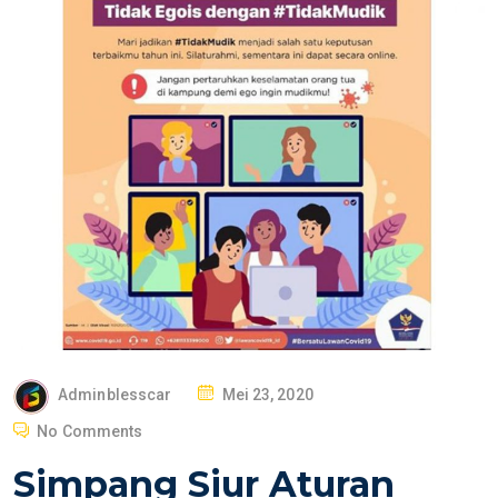
P
Adminblesscar
Mei 23, 2020
O
No Comments
S
Simpang Siur Aturan
T