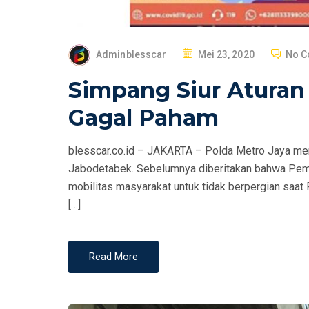
P
Adminblesscar
Mei 23, 2020
No 
O
Simpang Siur Aturan
S
T
Gagal Paham
E
D
blesscar.co.id – JAKARTA – Polda Metro Jaya men
O
Jabodetabek. Sebelumnya diberitakan bahwa Peme
N
mobilitas masyarakat untuk tidak berpergian saat
[…]
Read More