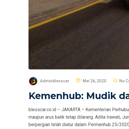
P
Adminblesscar
Mei 26, 2020
No 
O
Kemenhub: Mudik dan
S
T
blesscar.co.id – JAKARTA – Kementerian Perhubun
E
maupun arus balik tetap dilarang. Adita Irawati,
D
berpergian telah diatur dalam Permenhub 25/2020
O