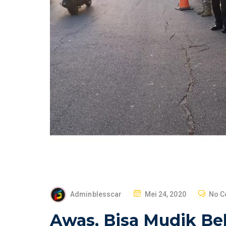
P
Adminblesscar
Mei 24, 2020
No 
O
Awas, Bisa Mudik Bel
S