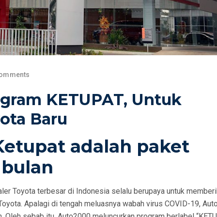
Comments
rgram KETUPAT, Untuk
ota Baru
Ketupat adalah paket
 bulan
er Toyota terbesar di Indonesia selalu berupaya untuk member
oyota. Apalagi di tengah meluasnya wabah virus COVID-19, Aut
an. Oleh sebab itu, Auto2000 meluncurkan program berlabel “KET