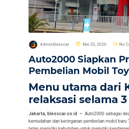
P
Adminblesscar
Mei 23, 2020
No 
O
Auto2000 Siapkan P
S
T
Pembelian Mobil Toy
E
D
Menu utama dari 
O
relaksasi selama 3
N
Jakarta, blesscar.co.id –
Auto2000 sebagai deal
kemudahan dan keringanan pembelian mobil baru T
tetap memiliki kebutuhan untuk memiliki kendara