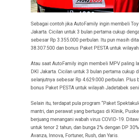
Sebagai contoh jika AutoFamily ingin membeli T
Jakarta. Cicilan untuk 3 bulan pertama cukup den
sebesar Rp 3.355.000 perbulan. Itu pun masih di
38.307.500 dan bonus Paket PESTA untuk wilayah 
Atau saat AutoFamily ingin membeli MPV paling l
DKI Jakarta. Cicilan untuk 3 bulan pertama cukup
selanjutnya sebesar Rp 4.629.000 perbulan. Plus
bonus Paket PESTA untuk wilayah Jadetabek senil
Selain itu, terdapat pula program “Paket Spektaku
mantri, dan perawat yang bertugas di Klinik, Pu
berjuang menangani wabah virus COVID-19. Ditawa
untuk tenor 2 tahun, dan bunga 2% dengan DP 30% d
Avanza, Innova, Fortuner, Rush, dan Yaris.