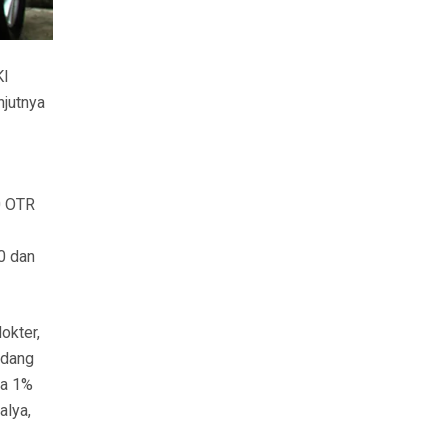
KI
njutnya
0 OTR
0 dan
okter,
edang
ga 1%
alya,