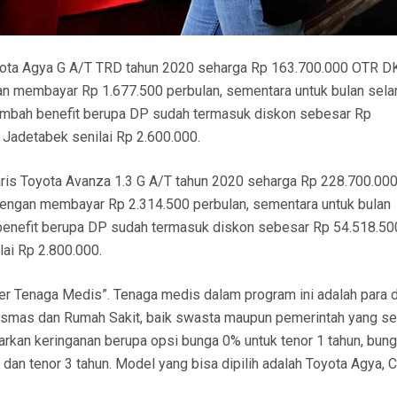
oyota Agya G A/T TRD tahun 2020 seharga Rp 163.700.000 OTR D
gan membayar Rp 1.677.500 perbulan, sementara untuk bulan sela
tambah benefit berupa DP sudah termasuk diskon sebesar Rp
Jadetabek senilai Rp 2.600.000.
aris Toyota Avanza 1.3 G A/T tahun 2020 seharga Rp 228.700.00
 dengan membayar Rp 2.314.500 perbulan, sementara untuk bulan
 benefit berupa DP sudah termasuk diskon sebesar Rp 54.518.50
ai Rp 2.800.000.
ler Tenaga Medis”. Tenaga medis dalam program ini adalah para d
skesmas dan Rumah Sakit, baik swasta maupun pemerintah yang s
rkan keringanan berupa opsi bunga 0% untuk tenor 1 tahun, bun
an tenor 3 tahun. Model yang bisa dipilih adalah Toyota Agya, C