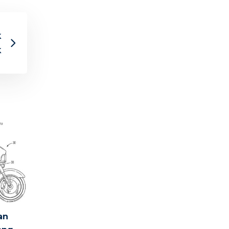
k
k
an