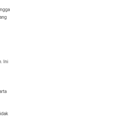
ingga
rang
 Ini
arta
tidak