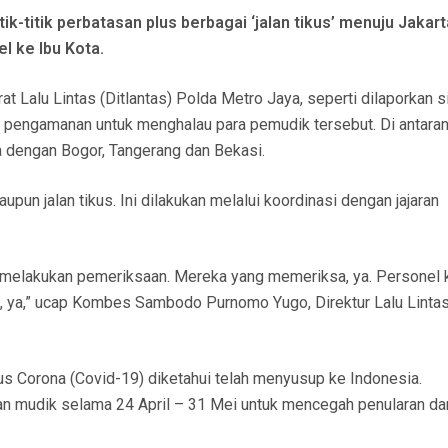
k-titik perbatasan plus berbagai ‘jalan tikus’ menuju Jakart
l ke Ibu Kota.
t Lalu Lintas (Ditlantas) Polda Metro Jaya, seperti dilaporkan s
n pengamanan untuk menghalau para pemudik tersebut. Di antara
a dengan Bogor, Tangerang dan Bekasi.
aupun jalan tikus. Ini dilakukan melalui koordinasi dengan jajaran
an melakukan pemeriksaan. Mereka yang memeriksa, ya. Personel k
I, ya,” ucap Kombes Sambodo Purnomo Yugo, Direktur Lalu Linta
rus Corona (Covid-19) diketahui telah menyusup ke Indonesia.
gan mudik selama 24 April – 31 Mei untuk mencegah penularan da