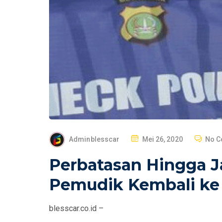
P
Adminblesscar
Mei 26, 2020
No 
O
Perbatasan Hingga Ja
S
T
Pemudik Kembali ke 
E
D
blesscar.co.id –
O