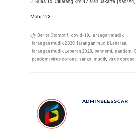
3. Ruas Tol Cikarang Km 47 arah Jakarta. [Xan/Ari]
Mobil123
,
,
,
Berita Otomotif
covid-19
larangan mudik
,
,
larangan mudik 2020
larangan mudik Lebaran
,
,
larangan mudik Lebaran 2020
pandemi
pandemi C
,
,
pandemi virus corona
sanksi mudik
virus corona
ADMINBLESSCAR