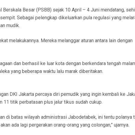
Berskala Besar (PSBB) sejak 10 April – 4 Juni mendatang, seh
sempit. Sebagai pelengkap dikeluarkan pula regulasi yang mela
an mudik.
nekat melakukannya. Mereka melanggar aturan antara lain dengan
jagaan dan berhasil ke luar kota dengan berkendara tengah malam.
aleka yang beberapa waktu lalu marak diberitakan.
ungan DKI Jakarta percaya diri pemudik yang ingin kembali ke Jak
 11 titik perbatasan plus jalur tikus sudah cukup.
an di batas wilayah administrasi Jabodetabek, ini tentu polanya 
k akan ada lagi pergerakan orang-orang yang colongan,” ujarnya.