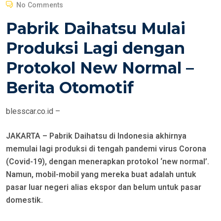
O
No Comments
S
Pabrik Daihatsu Mulai
T
E
Produksi Lagi dengan
D
Protokol New Normal –
O
N
Berita Otomotif
blesscar.co.id –
JAKARTA – Pabrik Daihatsu di Indonesia akhirnya
memulai lagi produksi di tengah pandemi virus Corona
(Covid-19), dengan menerapkan protokol ‘new normal’.
Namun, mobil-mobil yang mereka buat adalah untuk
pasar luar negeri alias ekspor dan belum untuk pasar
domestik.