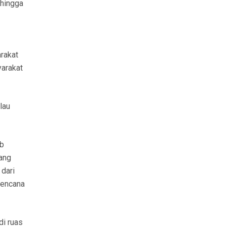
 hingga
rakat
yarakat
lau
ub
ang
 dari
bencana
di ruas