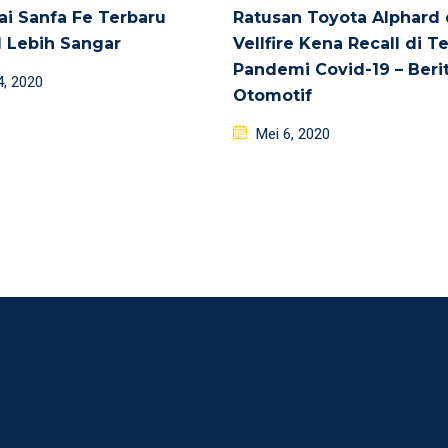
i Sanfa Fe Terbaru
Ratusan Toyota Alphard
 Lebih Sangar
Vellfire Kena Recall di 
Pandemi Covid-19 – Beri
d
4, 2020
Otomotif
Posted
Mei 6, 2020
on