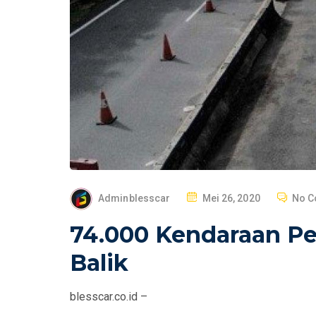
P
Adminblesscar
Mei 26, 2020
No 
O
74.000 Kendaraan Pe
S
T
Balik
E
D
blesscar.co.id –
O