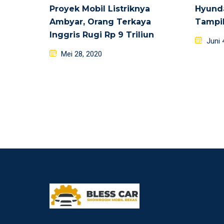
Proyek Mobil Listriknya
Hyunda
Ambyar, Orang Terkaya
Tampil
Inggris Rugi Rp 9 Triliun
Poste
Juni 
Posted
on
Mei 28, 2020
on