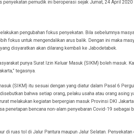
penyekatan pemudik ini beroperasi sejak Jumat, 24 April 2020
 melakukan pengubahan fokus penyekatan. Bila sebelumnya masya
lebih fokus untuk mengendalikan arus balik. Dengan ini maka mas
 yang disyaratkan akan dilarang kembali ke Jabodetabek.
masyarakat punya Surat Izin Keluar Masuk (SIKM) boleh masuk. Ka
akarta,” tegasnya.
 masuk (SIKM) itu sesuai dengan yang diatur dalam Pasal 6 Perg
isebutkan bahwa setiap orang, pelaku usaha atau orang asing y
rurat melakukan kegiatan berpergian masuk Provinsi DKI Jakarta
asa penetapan bencana non-alam penyebaran Covid-19 sebagai 
r di ruas tol di Jalur Pantura maupun Jalur Selatan. Penyekatan 