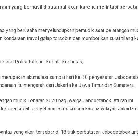
aan yang berhasil diputarbalikkan karena melintasi perbat
gelap yang berusaha menyelundupkan pemudik saat pelarangan mu
an kendaraan travel gelap tersebut dan memberikan surat tilang 
deral Polisi Istiono, Kepala Korlantas,.
itu merupakan akumulasi sampai hari ke-30 penyekatan Jabodeta
ndaraan itu mengarah dari Jakarta ke Jawa Timur dan Sumatera.
rangan mudik Lebaran 2020 bagi warga Jabodetabek. Aturan ini
tuk mencegah penyebaran virus corona karena wilayah Jakarta 
ntau yang akan tersebar di 18 titik perbatasan Jabodetabek un