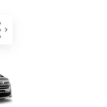
n
a
n