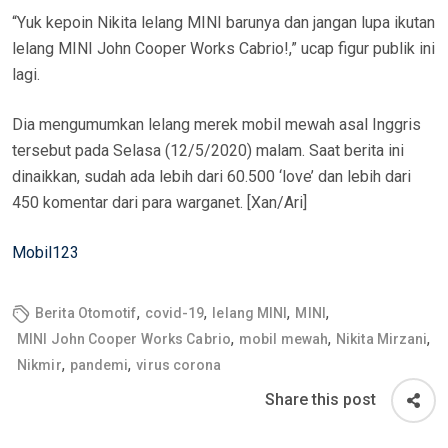
“Yuk kepoin Nikita lelang MINI barunya dan jangan lupa ikutan
lelang MINI John Cooper Works Cabrio!,” ucap figur publik ini
lagi.
Dia mengumumkan lelang merek mobil mewah asal Inggris
tersebut pada Selasa (12/5/2020) malam. Saat berita ini
dinaikkan, sudah ada lebih dari 60.500 ‘love’ dan lebih dari
450 komentar dari para warganet. [Xan/Ari]
Mobil123
,
,
,
,
Berita Otomotif
covid-19
lelang MINI
MINI
,
,
,
MINI John Cooper Works Cabrio
mobil mewah
Nikita Mirzani
,
,
Nikmir
pandemi
virus corona
Share this post