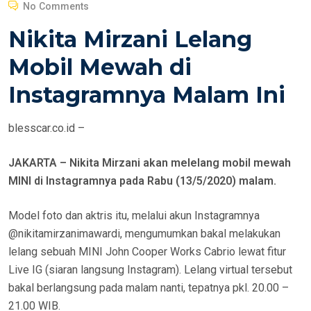
No Comments
S
Nikita Mirzani Lelang
T
E
Mobil Mewah di
D
Instagramnya Malam Ini
O
N
blesscar.co.id –
JAKARTA – Nikita Mirzani akan melelang mobil mewah
MINI di Instagramnya pada Rabu (13/5/2020) malam.
Model foto dan aktris itu, melalui akun Instagramnya
@nikitamirzanimawardi, mengumumkan bakal melakukan
lelang sebuah MINI John Cooper Works Cabrio lewat fitur
Live IG (siaran langsung Instagram). Lelang virtual tersebut
bakal berlangsung pada malam nanti, tepatnya pkl. 20.00 –
21.00 WIB.