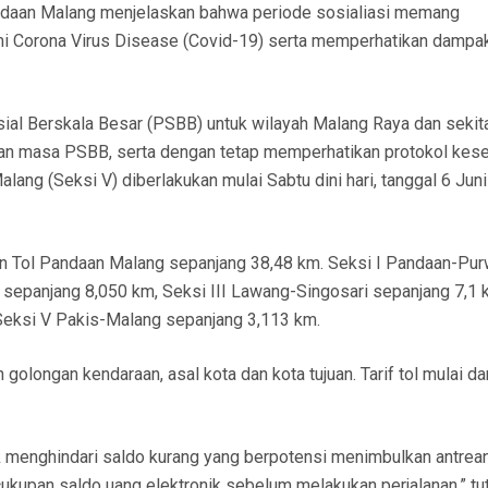
daan Malang menjelaskan bahwa periode sosialiasi memang
mi Corona Virus Disease (Covid-19) serta memperhatikan dampa
al Berskala Besar (PSBB) untuk wilayah Malang Raya dan sekit
ngan masa PSBB, serta dengan tetap memperhatikan protokol kes
lang (Seksi V) diberlakukan mulai Sabtu dini hari, tanggal 6 Jun
an Tol Pandaan Malang sepanjang 38,48 km. Seksi I Pandaan-Pu
sepanjang 8,050 km, Seksi III Lawang-Singosari sepanjang 7,1 
Seksi V Pakis-Malang sepanjang 3,113 km.
olongan kendaraan, asal kota dan kota tujuan. Tarif tol mulai da
 menghindari saldo kurang yang berpotensi menimbulkan antrea
ukupan saldo uang elektronik sebelum melakukan perjalanan,” tu