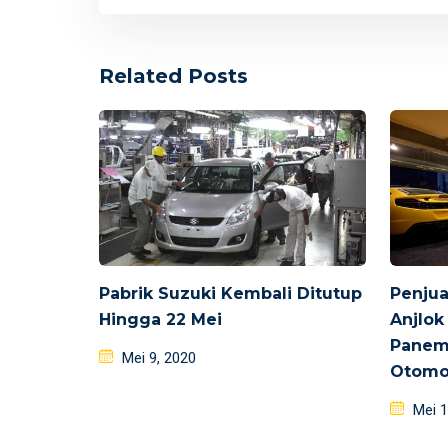
Related Posts
Pabrik Suzuki Kembali Ditutup
Penjua
Hingga 22 Mei
Anjlok
Panemi
Posted
Mei 9, 2020
Otomo
on
Poste
Mei 1
on