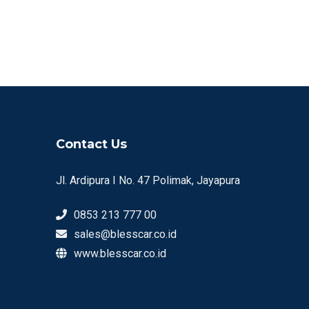
Contact Us
Jl. Ardipura I No. 47 Polimak, Jayapura
0853 213 777 00
sales@blesscar.co.id
www.blesscar.co.id