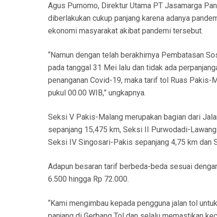
Agus Purnomo, Direktur Utama PT Jasamarga Pan
diberlakukan cukup panjang karena adanya pande
ekonomi masyarakat akibat pandemi tersebut.
“Namun dengan telah berakhirnya Pembatasan Sosi
pada tanggal 31 Mei lalu dan tidak ada perpanja
penanganan Covid-19, maka tarif tol Ruas Pakis-Ma
pukul 00.00 WIB,” ungkapnya.
Seksi V Pakis-Malang merupakan bagian dari Jal
sepanjang 15,475 km, Seksi II Purwodadi-Lawang 
Seksi IV Singosari-Pakis sepanjang 4,75 km dan 
Adapun besaran tarif berbeda-beda sesuai dengan g
6.500 hingga Rp 72.000.
“Kami mengimbau kepada pengguna jalan tol untuk
panjang di Gerbang Tol dan selalu memastikan kec