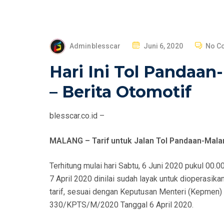
P
Adminblesscar
Juni 6, 2020
No C
O
Hari Ini Tol Pandaan
S
T
– Berita Otomotif
E
D
blesscar.co.id –
O
N
MALANG – Tarif untuk Jalan Tol Pandaan-Malan
Terhitung mulai hari Sabtu, 6 Juni 2020 pukul 00.00
7 April 2020 dinilai sudah layak untuk dioperasika
tarif, sesuai dengan Keputusan Menteri (Kepme
330/KPTS/M/2020 Tanggal 6 April 2020.