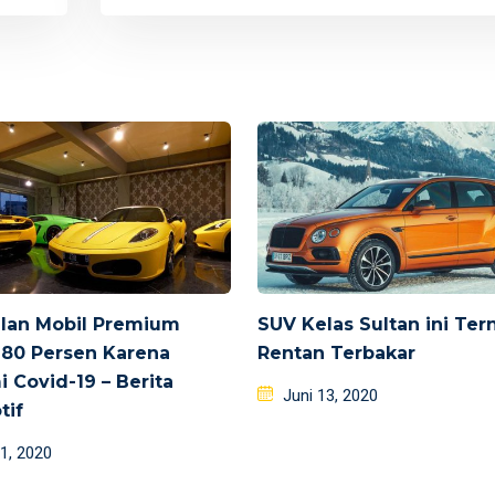
lan Mobil Premium
SUV Kelas Sultan ini Ter
 80 Persen Karena
Rentan Terbakar
 Covid-19 – Berita
Posted
Juni 13, 2020
tif
on
d
1, 2020