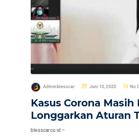
P
Adminblesscar
Juni 10, 2020
No 
O
Kasus Corona Masih
S
T
Longgarkan Aturan T
E
D
blesscar.co.id –
O