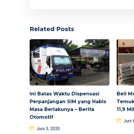
Related Posts
Ini Batas Waktu Dispensasi
Beli Mo
Perpanjangan SIM yang Habis
Temuka
Masa Berlakunya – Berita
11,9 Mi
Otomotif
Poste
Juni 
Posted
on
Juni 3, 2020