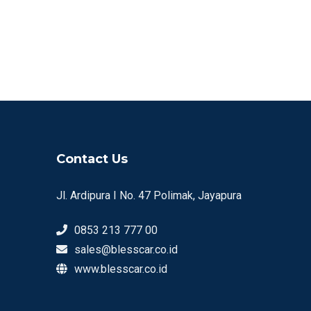
Contact Us
Jl. Ardipura I No. 47 Polimak, Jayapura
0853 213 777 00
sales@blesscar.co.id
www.blesscar.co.id