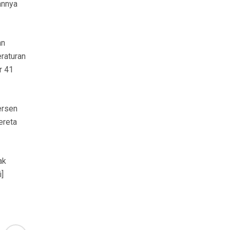
annya
an
raturan
r 41
ersen
ereta
ak
]