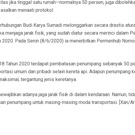
s jika tinggal satu rumah—normalnya 50 persen, juga dibolehk
asalkan menaati protokol.
erhubungan Budi Karya Sumadi melonggarkan secara drastis atur
 menjaga jarak fisik, yang sudah diatur secara merinci dalam Pe
 2020. Pada Senin (8/6/2020) ia menerbitkan Permenhub Nomo
18 Tahun 2020 terdapat pembatasan penumpang sebanyak 50 p
ortasi umum dan pribadi selain kereta api. Adapun penumpang k
maksimal, tergantung jenis keretanya.
ajibkan adanya jaga jarak fisik di dalam kendaraan. Namun, tid
san penumpang untuk masing-masing moda transportasi. [Xan/Ari