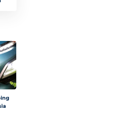
a
ing
sia