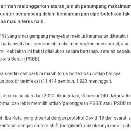
erintah melonggarkan aturan jumlah penumpang maksimu
k antar penumpang dalam kendaraan pun diperbolehkan tak
ona masih terus naik.
-19) yang amat gampang menyebar melalui kerumunan diketahui
 pada awal Juni, pemerintah mulai menerapkan new normal, atau
. Kebijakan ini bakal dilakukan secara bertahap, setelah sebel
skala Besar (PSBB).
ia sendiri sampai kini masih terus bertambah setiap harinya.
us positif terinfeksi (11.414 sembuh, 1.923 meninggal).
 dimulai sejak 5 Juni 2020. Akan tetapi, Gubernur DKI Jakarta An
l dan lebih memilih istilah ‘pelonggaran PSBB’ atau ‘PSBB tra
ah Ibu Kota, yang disertai dengan protokol Covid-19 dan syarat-s
kantoran dengan sistem shift (bergiliran), diizinkannya mobil prib