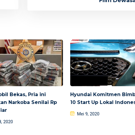
Film Dewas
bil Bekas, Pria ini
Hyundai Komitmen Bimb
n Narkoba Senilai Rp
10 Start Up Lokal Indone
liar
Posted
Mei 9, 2020
d
on
8, 2020