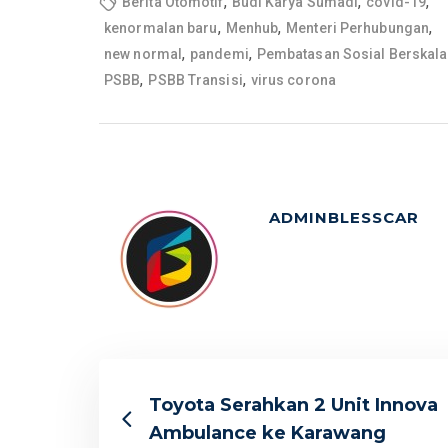
,
,
,
Berita Otomotif
Budi Karya Sumadi
covid-19
,
,
,
kenormalan baru
Menhub
Menteri Perhubungan
,
,
new normal
pandemi
Pembatasan Sosial Berskala
,
,
PSBB
PSBB Transisi
virus corona
ADMINBLESSCAR
Toyota Serahkan 2 Unit Innova
Ambulance ke Karawang