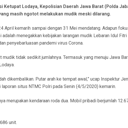
 Ketupat Lodaya, Kepolisian Daerah Jawa Barat (Polda Jab
yang masih ngotot melakukan mudik meski dilarang.
24 April kemarih sampai dengan 31 Mei mendatang. Adapun foku
ni adalah menegakkan kebijakan larangan mudik Lebaran Idul Fitr
dan penyebarluasan pandemi virus Corona.
 mudik tidak sedikit jumlahnya. Termasuk yang menuju Jawa Bar
 Lodaya.
dah dikembalikan. Putar arah ke tempat awal,” ucap Inspektur Jen
ri laporan situs NTMC Polri pada Senin (4/5/2020) kemarin.
anya merupakan kendaraan roda dua. Mobil pribadi berjumlah 12.67
686 unit.