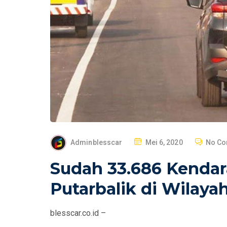
P
Adminblesscar
Mei 6, 2020
No C
O
Sudah 33.686 Kenda
S
T
Putarbalik di Wilayah
E
D
blesscar.co.id –
O