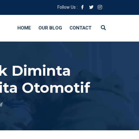
Follow Us :
HOME
OUR BLOG
CONTACT
k Diminta
rita Otomotif
if