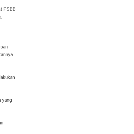
aat PSBB
.
asan
kannya
lakukan
h yang
un