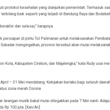
ti protokol kesehatan yang dianjurkan pemerintah. Termasuk s
terbilang baik seperti yang terjadi di Bandung Raya dan Bodebek
rakhir dan selesai,” harapnya.
cek persiapan di pintu Tol Palimanan untuk melaksanakan Pembat
. Sekadar mengingatkan, provinsi tersebut akan mulai melaksana
on Kota, Kabupaten Cirebon, dan Majalengka,” kata Rudy usai me
4 April – 31 Mei mendatang. Kebijakan berlaku bagi seluruh daera
atus zona merah Corona.
r larangan mudik bakal mulai ditegakkan pada 7 Mei nanti. Adap
a Rp 100 juta. [Xan/Ari]