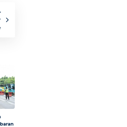
–
r
e
n
ebaran