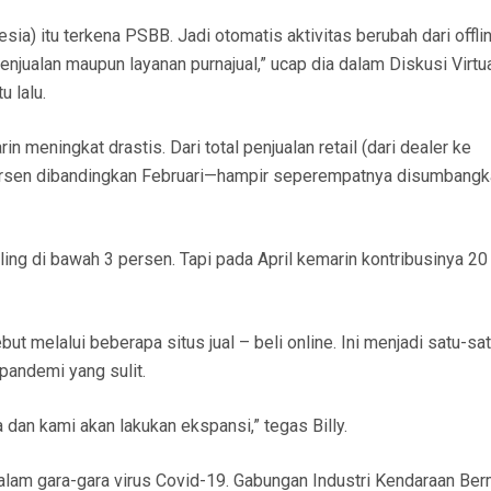
sia) itu terkena PSBB. Jadi otomatis aktivitas berubah dari offli
enjualan maupun layanan purnajual,” ucap dia dalam Diskusi Virtu
 lalu.
n meningkat drastis. Dari total penjualan retail (dari dealer ke
ersen dibandingkan Februari—hampir seperempatnya disumbangk
aling di bawah 3 persen. Tapi pada April kemarin kontribusinya 2
ut melalui beberapa situs jual – beli online. Ini menjadi satu-sa
andemi yang sulit.
dan kami akan lakukan ekspansi,” tegas Billy.
alam gara-gara virus Covid-19. Gabungan Industri Kendaraan Ber