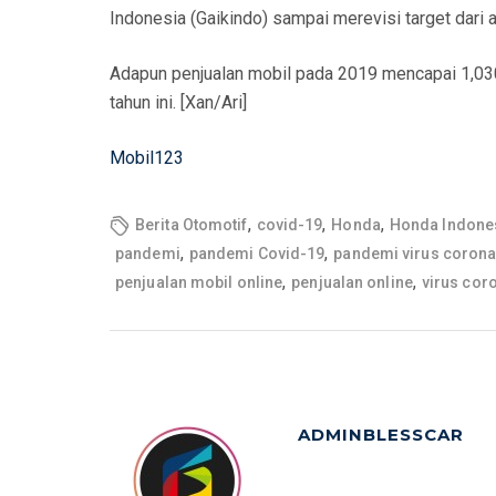
Indonesia (Gaikindo) sampai merevisi target dari aw
Adapun penjualan mobil pada 2019 mencapai 1,030 j
tahun ini. [Xan/Ari]
Mobil123
,
,
,
Berita Otomotif
covid-19
Honda
Honda Indone
,
,
pandemi
pandemi Covid-19
pandemi virus coron
,
,
penjualan mobil online
penjualan online
virus cor
ADMINBLESSCAR