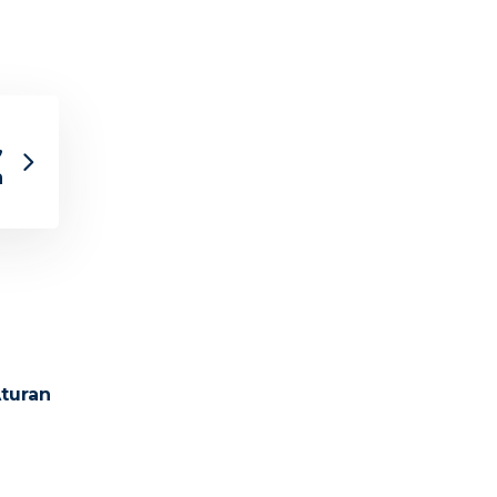
,
a
turan