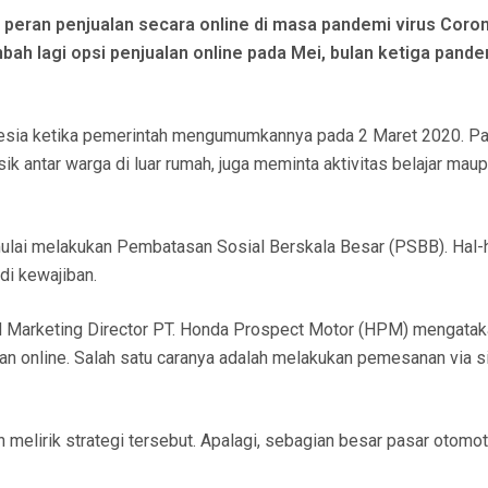
eran penjualan secara online di masa pandemi virus Coro
ah lagi opsi penjualan online pada Mei, bulan ketiga pande
onesia ketika pemerintah mengumumkannya pada 2 Maret 2020. Pa
sik antar warga di luar rumah, juga meminta aktivitas belajar mau
mulai melakukan Pembatasan Sosial Berskala Besar (PSBB). Hal-h
di kewajiban.
and Marketing Director PT. Honda Prospect Motor (HPM) mengata
n online. Salah satu caranya adalah melakukan pemesanan via s
irik strategi tersebut. Apalagi, sebagian besar pasar otomoti