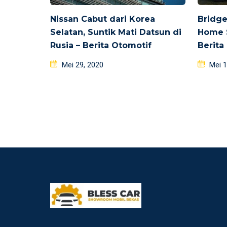
Nissan Cabut dari Korea
Bridge
Selatan, Suntik Mati Datsun di
Home S
Rusia – Berita Otomotif
Berita
Posted
Poste
Mei 29, 2020
Mei 1
on
on