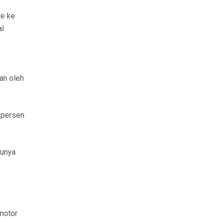
ne ke
al
an oleh
0 persen
tunya
motor