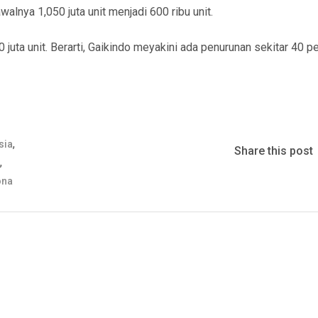
alnya 1,050 juta unit menjadi 600 ribu unit.
uta unit. Berarti, Gaikindo meyakini ada penurunan sekitar 40 p
,
sia
Share this post
,
a
ona