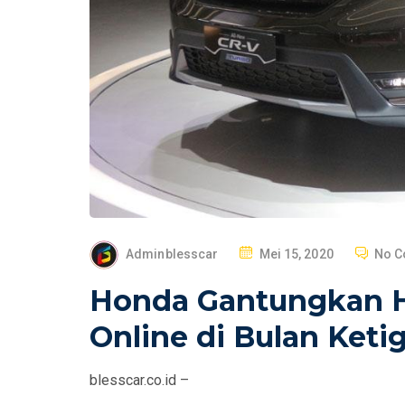
P
Adminblesscar
Mei 15, 2020
No 
O
Honda Gantungkan H
S
T
Online di Bulan Ket
E
D
blesscar.co.id –
O