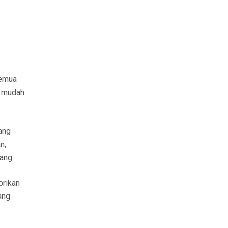
semua
n mudah
yang
n,
ang.
brikan
ang