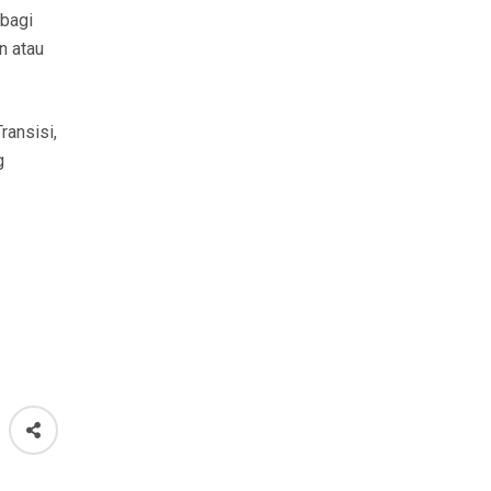
 bagi
n atau
ransisi,
g