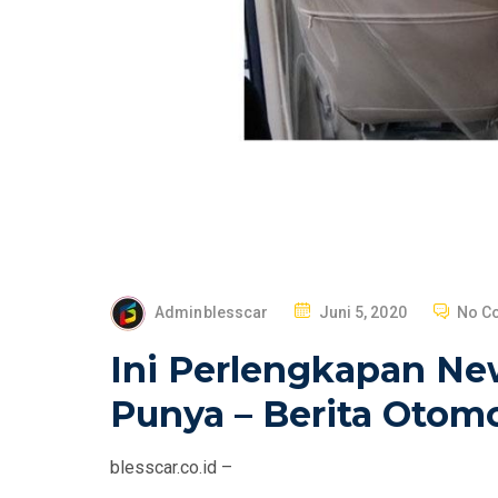
P
Adminblesscar
Juni 5, 2020
No C
O
Ini Perlengkapan Ne
S
T
Punya – Berita Otomo
E
D
blesscar.co.id –
O