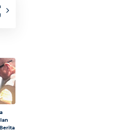
a
g
wa
alan
Berita