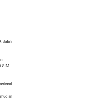
9. Salah
an
it SIM
asional
.
Kemudian