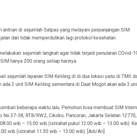
 antrian di sejumlah Satpas yang melayani perpanjangan SIM.
u jalan dan tidak memperdulikan lagi protokol kesehatan.
 melakukan sejumlah langkah agar tidak terjadi penularan COvid-1
SIM hanya 200 orang setiap harinya.
i sejumlah layanan SIM Keliling di di dua lokasi yaitu di TMII d
ada 2 unit SIM Keliling sementara di Daat Mogot akan ada 3 un
 kembali beberapa waktu lalu. Pemohon bisa membuat SIM Intern
o No.37-38, RT.8/RW.2, Cikoko, Pancoran, Jakarta Selatan 12770,
08.00 wib – 15.00 wib (istirahat pukul 12.00 wib – 13.00 wib). 
0 wib (istirahat 11.30 wib – 13.00 wib). [Adi/Ari]