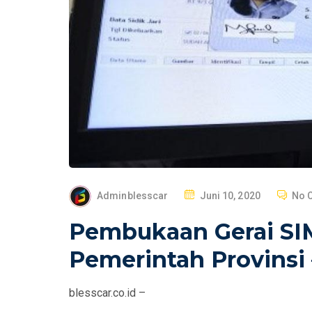
P
Adminblesscar
Juni 10, 2020
No 
O
Pembukaan Gerai SIM
S
T
Pemerintah Provinsi 
E
D
blesscar.co.id –
O