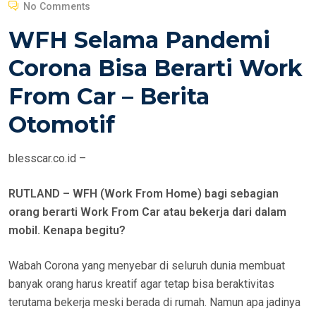
O
No Comments
S
WFH Selama Pandemi
T
E
Corona Bisa Berarti Work
D
From Car – Berita
O
N
Otomotif
blesscar.co.id –
RUTLAND – WFH (Work From Home) bagi sebagian
orang berarti Work From Car atau bekerja dari dalam
mobil. Kenapa begitu?
Wabah Corona yang menyebar di seluruh dunia membuat
banyak orang harus kreatif agar tetap bisa beraktivitas
terutama bekerja meski berada di rumah. Namun apa jadinya