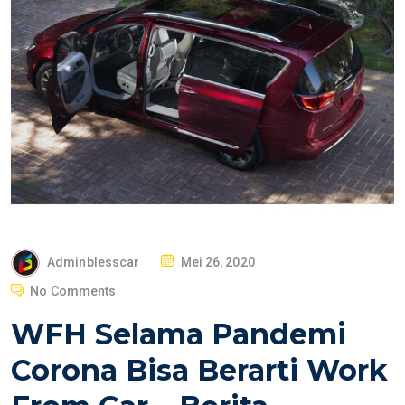
P
Adminblesscar
Mei 26, 2020
O
No Comments
S
WFH Selama Pandemi
T
E
Corona Bisa Berarti Work
D
O