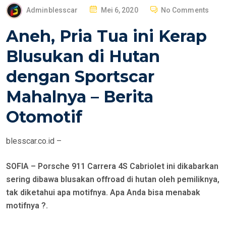
P
Adminblesscar
Mei 6, 2020
No Comments
O
Aneh, Pria Tua ini Kerap
S
T
Blusukan di Hutan
E
dengan Sportscar
D
O
Mahalnya – Berita
N
Otomotif
blesscar.co.id –
SOFIA – Porsche 911 Carrera 4S Cabriolet ini dikabarkan
sering dibawa blusakan offroad di hutan oleh pemiliknya,
tak diketahui apa motifnya. Apa Anda bisa menabak
motifnya ?.