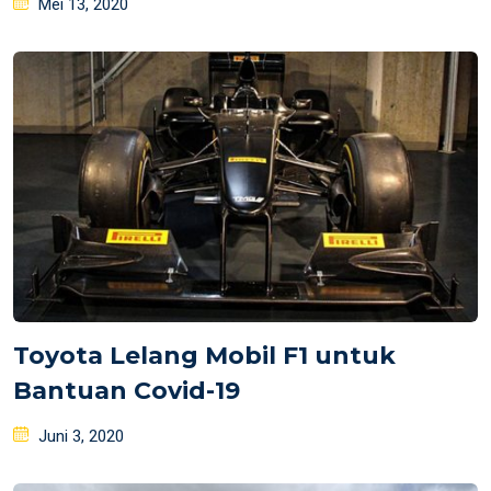
Posted
Mei 13, 2020
on
Toyota Lelang Mobil F1 untuk
Bantuan Covid-19
Posted
Juni 3, 2020
on