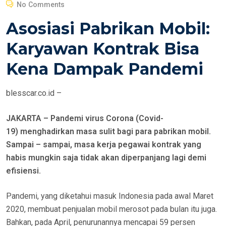
No Comments
S
Asosiasi Pabrikan Mobil:
T
E
Karyawan Kontrak Bisa
D
Kena Dampak Pandemi
O
N
blesscar.co.id –
JAKARTA – Pandemi virus Corona (Covid-
19) menghadirkan masa sulit bagi para pabrikan mobil.
Sampai – sampai, masa kerja pegawai kontrak yang
habis mungkin saja tidak akan diperpanjang lagi demi
efisiensi.
Pandemi, yang diketahui masuk Indonesia pada awal Maret
2020, membuat penjualan mobil merosot pada bulan itu juga.
Bahkan, pada April, penurunannya mencapai 59 persen