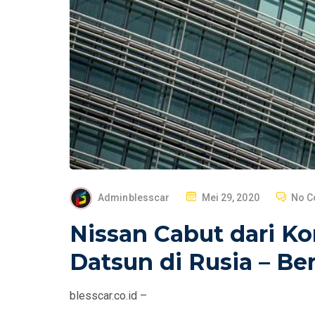
P
Adminblesscar
Mei 29, 2020
No 
O
Nissan Cabut dari Ko
S
T
Datsun di Rusia – Be
E
D
blesscar.co.id –
O