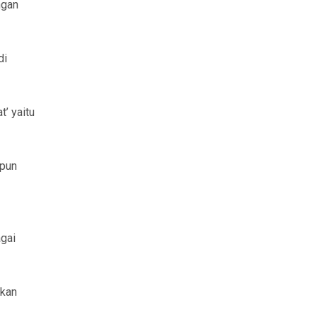
ngan
di
’ yaitu
upun
gai
akan