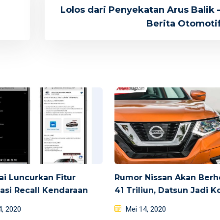
Lolos dari Penyekatan Arus Balik 
Berita Otomoti
i Luncurkan Fitur
Rumor Nissan Akan Ber
asi Recall Kendaraan
41 Triliun, Datsun Jadi 
d
Posted
4, 2020
Mei 14, 2020