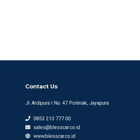
Contact Us
Jl. Ardipura I No. 47 Polimak, Jayapura
0853 213 777 00
sales@blesscar.co.id
www.blesscar.co.id