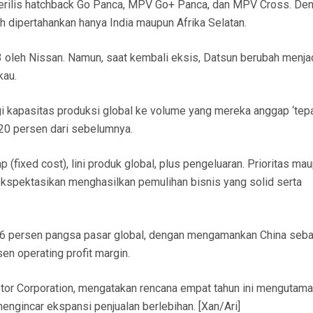
erilis hatchback Go Panca, MPV Go+ Panca, dan MPV Cross. De
h dipertahankan hanya India maupun Afrika Selatan.
 oleh Nissan. Namun, saat kembali eksis, Datsun berubah menja
kau.
gi kapasitas produksi global ke volume yang mereka anggap ‘tepat
g 20 persen dari sebelumnya.
 (fixed cost), lini produk global, plus pengeluaran. Prioritas ma
ekspektasikan menghasilkan pemulihan bisnis yang solid serta
n 6 persen pangsa pasar global, dengan mengamankan China seba
en operating profit margin.
otor Corporation, mengatakan rencana empat tahun ini mengutam
engincar ekspansi penjualan berlebihan. [Xan/Ari]