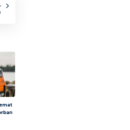
–
f
hemat
Korban