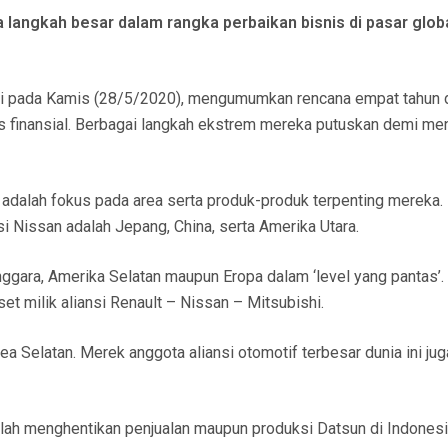
gkah besar dalam rangka perbaikan bisnis di pasar global
esmi pada Kamis (28/5/2020), mengumumkan rencana empat tahun
as finansial. Berbagai langkah ekstrem mereka putuskan demi me
adalah fokus pada area serta produk-produk terpenting mereka.
i Nissan adalah Jepang, China, serta Amerika Utara.
nggara, Amerika Selatan maupun Eropa dalam ‘level yang pantas’.
t milik aliansi Renault – Nissan – Mitsubishi.
a Selatan. Merek anggota aliansi otomotif terbesar dunia ini jug
elah menghentikan penjualan maupun produksi Datsun di Indones