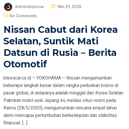
P
Adminblesscar
Mei 29, 2020
O
No Comments
S
Nissan Cabut dari Korea
T
E
Selatan, Suntik Mati
D
Datsun di Rusia – Berita
O
N
Otomotif
blesscar.co.id – YOKOHAMA – Nissan mengumumkan
beberapa langkah besar dalam rangka perbaikan bisnis di
pasar global, di antaranya adalah minggat dari Korea Selatan.
Pabrikan mobil asal Jepang ini, melalui situs resmi pada
Kamis (28/5/2020), mengumumkan rencana empat tahun
demi mencapai pertumbuhan berkelanjutan dan stabilitas
finansial. […]