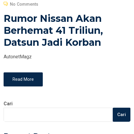
O
No Comments
S
Rumor Nissan Akan
T
E
Berhemat 41 Triliun,
D
Datsun Jadi Korban
O
N
AutonetMagz
Read More
Cari
Cari