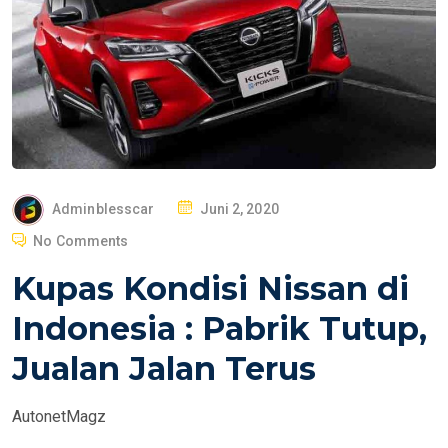
P
Adminblesscar
Juni 2, 2020
O
No Comments
S
Kupas Kondisi Nissan di
T
E
Indonesia : Pabrik Tutup,
D
Jualan Jalan Terus
O
N
AutonetMagz