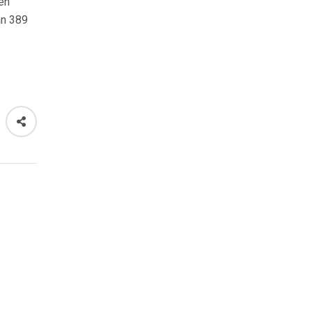
en
an 389