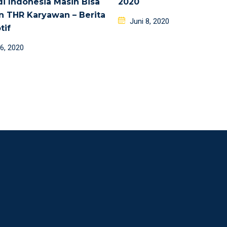
di Indonesia Masih Bisa
2020
n THR Karyawan – Berita
Posted
Juni 8, 2020
tif
on
d
6, 2020