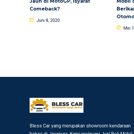
Jauh di MotoGP, Isyarat
Mobil 
Comeback?
Berika
Otomo
Posted
Juni 8, 2020
on
Poste
Mei 1
on
Bless Car yang merupakan showroom kendaraan
bekas di Jayapura. Kami melayani Jual Beli Mobil