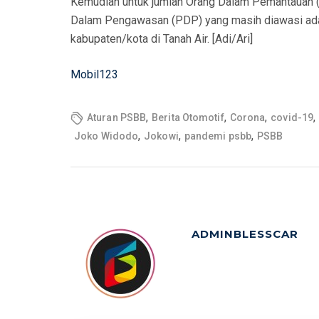
Kemudian untuk jumlah Orang Dalam Pemantauan (
Dalam Pengawasan (PDP) yang masih diawasi ada m
kabupaten/kota di Tanah Air. [Adi/Ari]
Mobil123
,
,
,
,
Aturan PSBB
Berita Otomotif
Corona
covid-19
,
,
,
Joko Widodo
Jokowi
pandemi psbb
PSBB
ADMINBLESSCAR