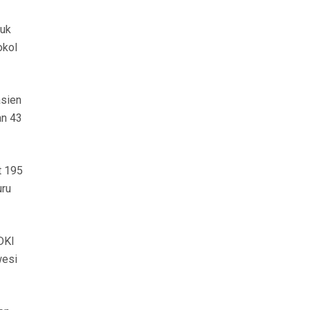
tuk
okol
asien
an 43
t 195
uru
DKI
wesi