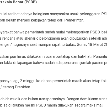
rskala Besar (PSBB).
mulai terlihat adanya keinginan masyarakat untuk pelonggaran PS
an belum menjadi kebijakan tetap dari Pemerintah.
masyarakat bahwa pemerintah sudah mulai melonggarkan PSBB, be
 rencana atau skenario pelonggaran akan diputuskan setelah ad
apangan,” tegasnya saat mempin rapat terbatas, Senin, 18 Maret 2
uskan pun harus dilakukan secara bertahap dan hati-hati. Penent
dan fakta di lapangan bahwa sudah ada penurunan jumlah pasien p
annya lagi, 2 minggu ke depan pemerintah masih akan tetap fo
,” terang Presiden.
dalah mudik dan bukan transportasinya. Dengan demikianm trans
h bisa dilakukan meski PSBB masih dilakukan secara maksimal.