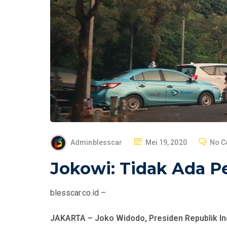
P
Adminblesscar
Mei 19, 2020
No 
O
Jokowi: Tidak Ada 
S
T
blesscar.co.id –
E
D
JAKARTA – Joko Widodo, Presiden Republik I
O