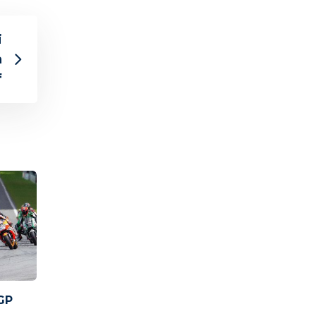
i
a
f
GP