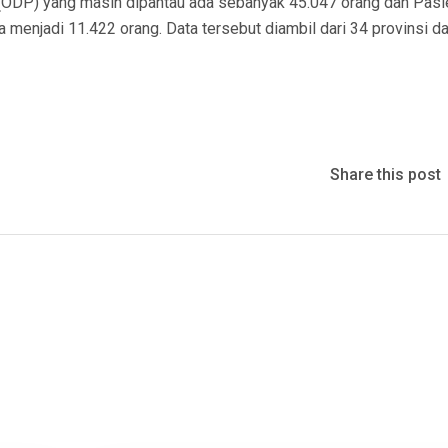
ODP) yang masih dipantau ada sebanyak 45.047 orang dan Pasi
enjadi 11.422 orang. Data tersebut diambil dari 34 provinsi d
Share this post