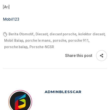
[Ari]
Mobil123
,
,
,
,
Berita Otomotif
Diecast
diecast porsche
kolektor diecast
,
,
,
,
Mobil Balap
porche le mans
porsche
porsche 911
,
porsche balap
Porsche-NCSR
Share this post
ADMINBLESSCAR