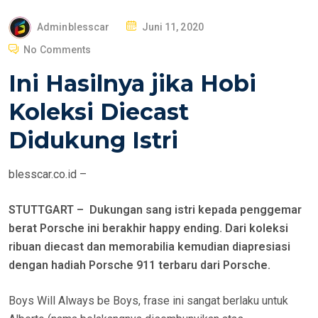
P
Adminblesscar
Juni 11, 2020
O
No Comments
S
Ini Hasilnya jika Hobi
T
E
Koleksi Diecast
D
Didukung Istri
O
N
blesscar.co.id –
STUTTGART – Dukungan sang istri kepada penggemar
berat Porsche ini berakhir happy ending. Dari koleksi
ribuan diecast dan memorabilia kemudian diapresiasi
dengan hadiah Porsche 911 terbaru dari Porsche.
Boys Will Always be Boys, frase ini sangat berlaku untuk