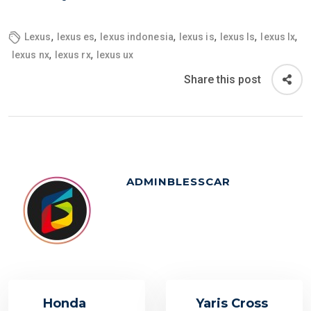
N
,
,
,
,
,
,
Lexus
lexus es
lexus indonesia
lexus is
lexus ls
lexus lx
,
,
lexus nx
lexus rx
lexus ux
Share this post
ADMINBLESSCAR
Honda
Yaris Cross