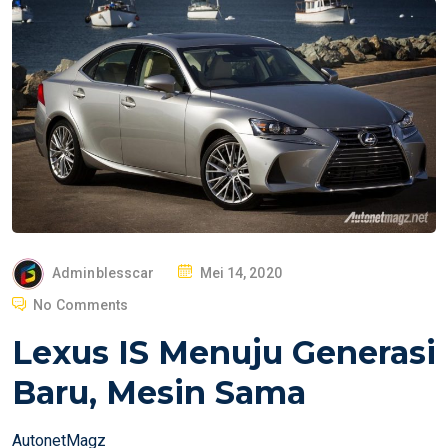
P
Adminblesscar
Mei 14, 2020
O
No Comments
S
Lexus IS Menuju Generasi
T
E
Baru, Mesin Sama
D
O
AutonetMagz