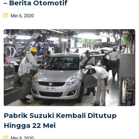
– Berita Otomotif
Posted
Mei 6, 2020
on
Pabrik Suzuki Kembali Ditutup
Hingga 22 Mei
Posted
Mei 9, 2020