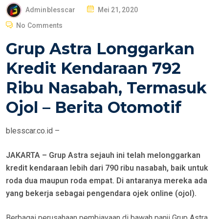
P
Adminblesscar
Mei 21, 2020
O
No Comments
S
Grup Astra Longgarkan
T
E
Kredit Kendaraan 792
D
Ribu Nasabah, Termasuk
O
N
Ojol – Berita Otomotif
blesscar.co.id –
JAKARTA – Grup Astra sejauh ini telah melonggarkan
kredit kendaraan lebih dari 790 ribu nasabah, baik untuk
roda dua maupun roda empat. Di antaranya mereka ada
yang bekerja sebagai pengendara ojek online (ojol).
Berbagai perusahaan pembiayaan di bawah panji Grup Astra,